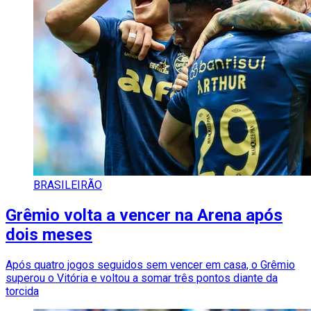
BRASILEIRÃO
Grêmio volta a vencer na Arena após
dois meses
Após quatro jogos seguidos sem vencer em casa, o Grêmio
superou o Vitória e voltou a somar três pontos diante da
torcida