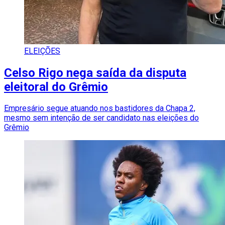
ELEIÇÕES
Celso Rigo nega saída da disputa
eleitoral do Grêmio
Empresário segue atuando nos bastidores da Chapa 2,
mesmo sem intenção de ser candidato nas eleições do
Grêmio