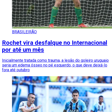
BRASILEIRÃO
Rochet vira desfalque no Internacional
por até um mês
Inicialmente tratada como trauma, a lesão do goleiro uruguaio
seria um edema ósseo no pé esquerdo, o que deve deixá-lo
fora até outubro