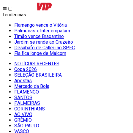
Tendências
:
Flamengo vence o Vitória
Palmeiras x Inter empatam
Timão vence Bragantino
Jardim se rende ao Cruzeiro
Desabafo de Calleri no SPFC
Fla fica longe de Malcom
NOTÍCIAS RECENTES
Copa 2026
SELEÇÃO BRASILEIRA
Apostas
Mercado da Bola
FLAMENGO
SANTOS
PALMEIRAS
CORINTHIANS
AO VIVO
GRÊMIO
SĀO PAULO
VASCO