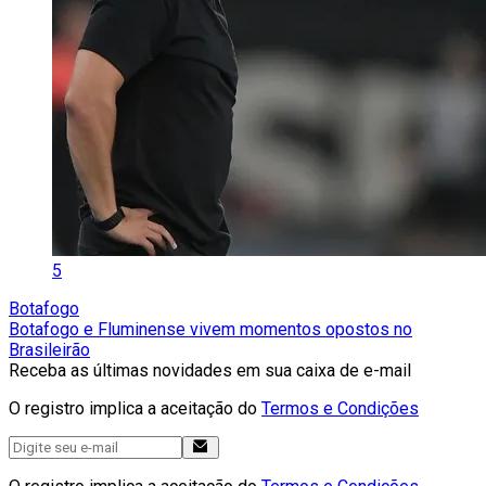
5
Botafogo
Botafogo e Fluminense vivem momentos opostos no
Brasileirão
Receba as últimas novidades em sua caixa de e-mail
O registro implica a aceitação do
Termos e Condições