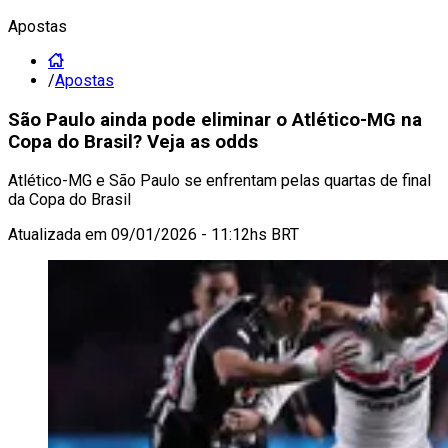
Apostas
/
Apostas
São Paulo ainda pode eliminar o Atlético-MG na
Copa do Brasil? Veja as odds
Atlético-MG e São Paulo se enfrentam pelas quartas de final
da Copa do Brasil
Atualizada em
09/01/2026 - 11:12hs BRT