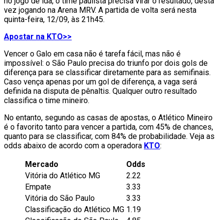
no jogo de ida, o time paulista precisa virar o resultado, desta
vez jogando na Arena MRV. A partida de volta será nesta
quinta-feira, 12/09, às 21h45.
Apostar na KTO>>
Vencer o Galo em casa não é tarefa fácil, mas não é
impossível: o São Paulo precisa do triunfo por dois gols de
diferença para se classificar diretamente para as semifinais.
Caso vença apenas por um gol de diferença, a vaga será
definida na disputa de pênaltis. Qualquer outro resultado
classifica o time mineiro.
No entanto, segundo as casas de apostas, o Atlético Mineiro
é o favorito tanto para vencer a partida, com 45% de chances,
quanto para se classificar, com 84% de probabilidade. Veja as
odds abaixo de acordo com a operadora
KTO
:
Mercado
Odds
Vitória do Atlético MG
2.22
Empate
3.33
Vitória do São Paulo
3.33
Classificação do Atlético MG
1.19