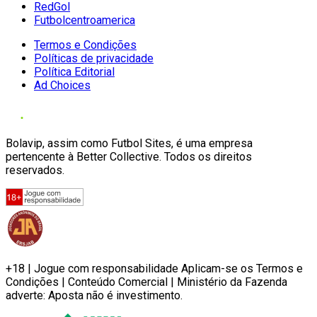
RedGol
Futbolcentroamerica
Termos e Condições
Políticas de privacidade
Política Editorial
Ad Choices
Bolavip, assim como Futbol Sites, é uma empresa
pertencente à Better Collective. Todos os direitos
reservados.
+18 | Jogue com responsabilidade Aplicam-se os Termos e
Condições | Conteúdo Comercial | Ministério da Fazenda
adverte: Aposta não é investimento.