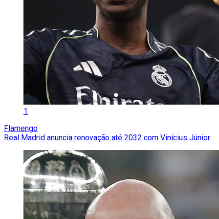
1
Flamengo
Real Madrid anuncia renovação até 2032 com Vinícius Júnior