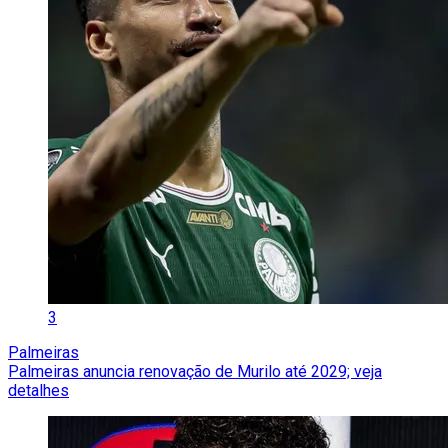
3
Palmeiras
Palmeiras anuncia renovação de Murilo até 2029; veja
detalhes