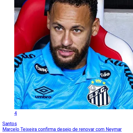
4
Santos
Marcelo Teixeira confirma desejo de renovar com Neymar