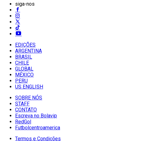
siga-nos
EDIÇÕES
ARGENTINA
BRASIL
CHILE
GLOBAL
MÉXICO
PERU
US ENGLISH
SOBRE NÓS
STAFF
CONTATO
Escreva no Bolavip
RedGol
Futbolcentroamerica
Termos e Condições