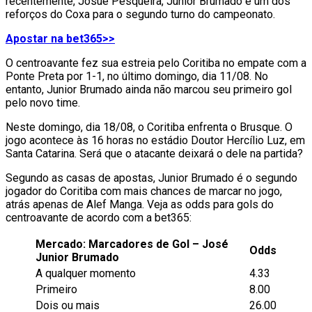
recentemente, Josué Pesqueira, Junior Brumado é um dos
reforços do Coxa para o segundo turno do campeonato.
Apostar na bet365>>
O centroavante fez sua estreia pelo Coritiba no empate com a
Ponte Preta por 1-1, no último domingo, dia 11/08. No
entanto, Junior Brumado ainda não marcou seu primeiro gol
pelo novo time.
Neste domingo, dia 18/08, o Coritiba enfrenta o Brusque. O
jogo acontece às 16 horas no estádio Doutor Hercílio Luz, em
Santa Catarina. Será que o atacante deixará o dele na partida?
Segundo as casas de apostas, Junior Brumado é o segundo
jogador do Coritiba com mais chances de marcar no jogo,
atrás apenas de Alef Manga. Veja as odds para gols do
centroavante de acordo com a bet365:
Mercado: Marcadores de Gol – José
Odds
Junior Brumado
A qualquer momento
4.33
Primeiro
8.00
Dois ou mais
26.00