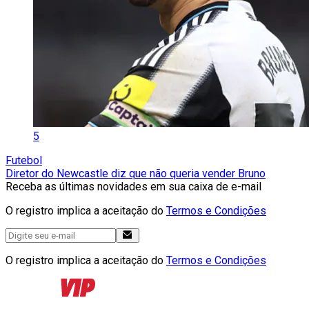
5
Futebol
Diretor do Newcastle diz que não queria vender Bruno
Receba as últimas novidades em sua caixa de e-mail
O registro implica a aceitação do
Termos e Condições
O registro implica a aceitação do
Termos e Condições