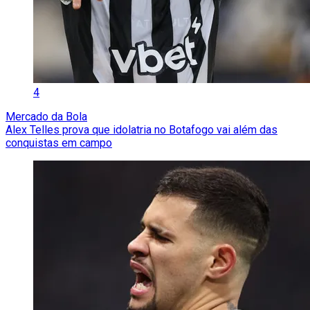
4
Mercado da Bola
Alex Telles prova que idolatria no Botafogo vai além das
conquistas em campo