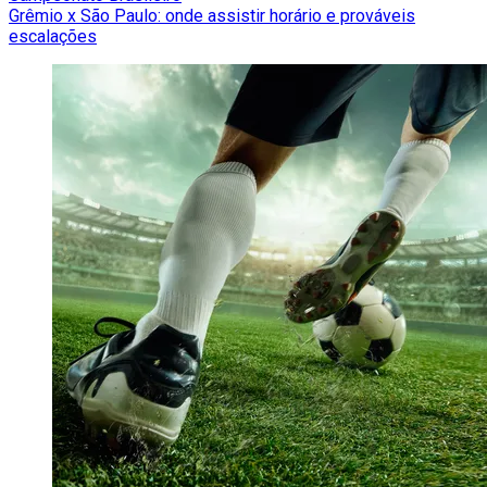
Grêmio x São Paulo: onde assistir horário e prováveis
escalações