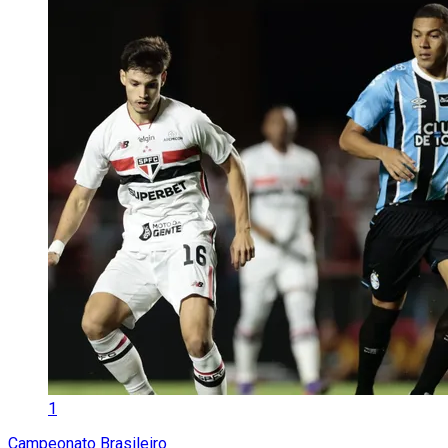
1
Campeonato Brasileiro