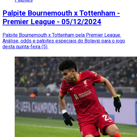
Palpite Bournemouth x Tottenham -
Premier League - 05/12/2024
Palpite Bournemouth x Tottenham pela Premier League.
Análise, odds e palpites especiais do Bolavip para o jogo
desta quinta-feira (5).