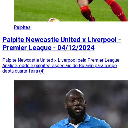
Palpites
Palpite Newcastle United x Liverpool -
Premier League - 04/12/2024
Palpite Newcastle United x Liverpool pela Premier League.
Análise, odds e palpites especiais do Bolavip para o jogo
desta quarta-feira (4).