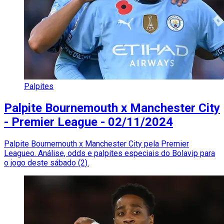
Palpites
Palpite Bournemouth x Manchester City
- Premier League - 02/11/2024
Palpite Bournemouth x Manchester City pela Premier
Leagueo. Análise, odds e palpites especiais do Bolavip para
o jogo deste sábado (2).