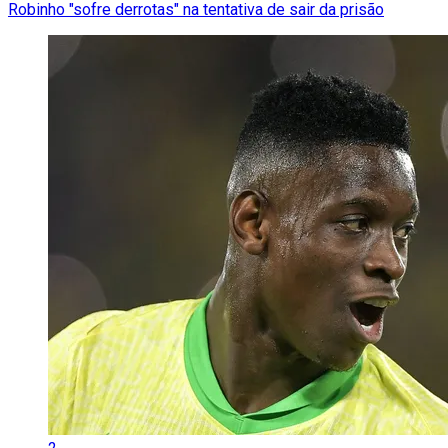
Robinho "sofre derrotas" na tentativa de sair da prisão