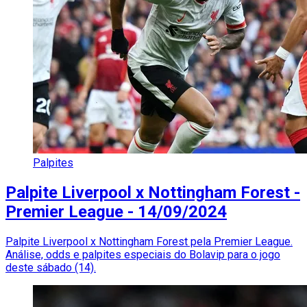
Palpites
Palpite Liverpool x Nottingham Forest -
Premier League - 14/09/2024
Palpite Liverpool x Nottingham Forest pela Premier League.
Análise, odds e palpites especiais do Bolavip para o jogo
deste sábado (14).