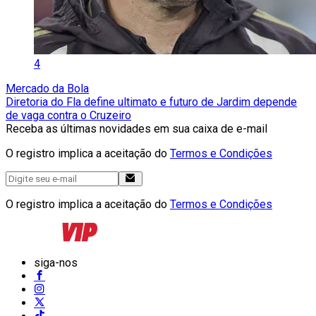
4
Mercado da Bola
Diretoria do Fla define ultimato e futuro de Jardim depende
de vaga contra o Cruzeiro
Receba as últimas novidades em sua caixa de e-mail
O registro implica a aceitação do
Termos e Condições
O registro implica a aceitação do
Termos e Condições
siga-nos