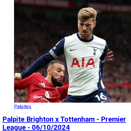
Palpites
Palpite Brighton x Tottenham - Premier
League - 06/10/2024