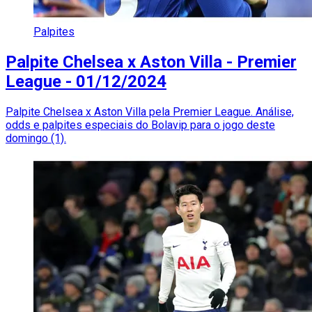
Palpites
Palpite Chelsea x Aston Villa - Premier
League - 01/12/2024
Palpite Chelsea x Aston Villa pela Premier League. Análise,
odds e palpites especiais do Bolavip para o jogo deste
domingo (1).