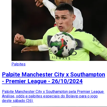
Palpites
Palpite Manchester City x Southampton
- Premier League - 26/10/2024
Palpite Manchester City x Southampton pela Premier League.
Análise, odds e palpites especiais do Bolavip para o jogo
deste sábado (26).