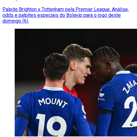
Palpite Brighton x Tottenham pela Premier League. Análise,
odds e palpites especiais do Bolavip para o jogo deste
domingo (6).