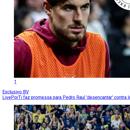
1
Exclusivo BV
LivePorTi faz promessa para Pedro Raul 'desencantar' contra I