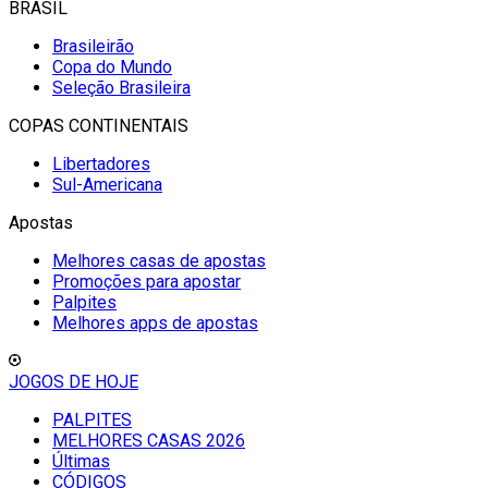
BRASIL
Brasileirão
Copa do Mundo
Seleção Brasileira
COPAS CONTINENTAIS
Libertadores
Sul-Americana
Apostas
Melhores casas de apostas
Promoções para apostar
Palpites
Melhores apps de apostas
JOGOS DE HOJE
PALPITES
MELHORES CASAS 2026
Últimas
CÓDIGOS