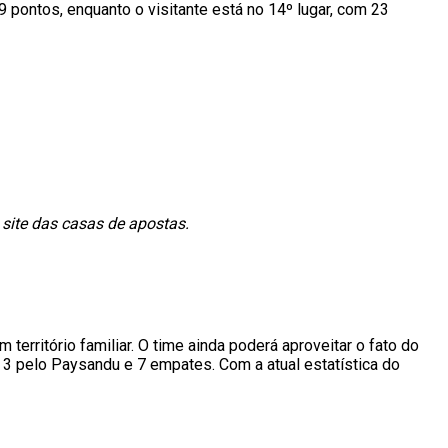
 pontos, enquanto o visitante está no 14º lugar, com 23
site das casas de apostas.
erritório familiar. O time ainda poderá aproveitar o fato do
, 3 pelo Paysandu e 7 empates. Com a atual estatística do