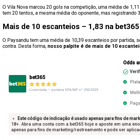
O Vila Nova marcou 20 gols na competição, uma média de 1,11
tem 20 tentos, a mesma média do oponente, mas registrando 
Mais de 10 escanteios – 1,83 na bet365
O Paysandu tem uma média de 10,39 escanteios por partida, send
contra. Desta forma,
nosso palpite é de mais de 10 escante