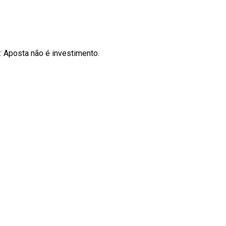
: Aposta não é investimento.