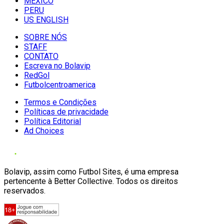
MÉXICO
PERU
US ENGLISH
SOBRE NÓS
STAFF
CONTATO
Escreva no Bolavip
RedGol
Futbolcentroamerica
Termos e Condições
Políticas de privacidade
Política Editorial
Ad Choices
Bolavip, assim como Futbol Sites, é uma empresa
pertencente à Better Collective. Todos os direitos
reservados.