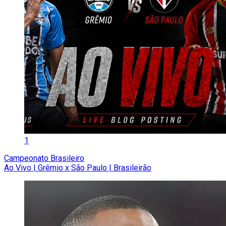
1
Campeonato Brasileiro
Ao Vivo | Grêmio x São Paulo | Brasileirão