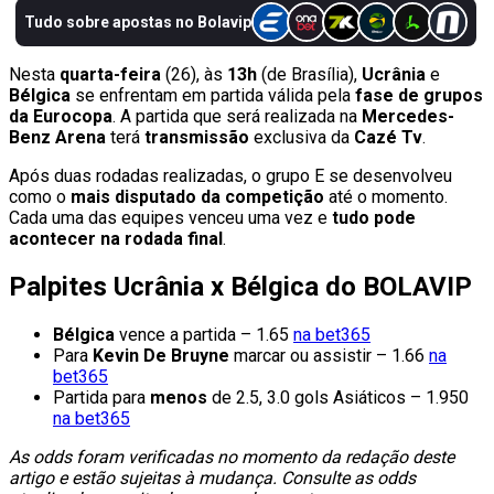
Nesta
quarta-feira
(26), às
13h
(de Brasília),
Ucrânia
e
Bélgica
se enfrentam em partida válida pela
fase de grupos
da Eurocopa
. A partida que será realizada na
Mercedes-
Benz Arena
terá
transmissão
exclusiva da
Cazé Tv
.
Após duas rodadas realizadas, o grupo E se desenvolveu
como o
mais disputado da competição
até o momento.
Cada uma das equipes venceu uma vez e
tudo pode
acontecer na rodada final
.
Palpites Ucrânia x Bélgica do BOLAVIP
Bélgica
vence a partida – 1.65
na bet365
Para
Kevin De Bruyne
marcar ou assistir – 1.66
na
bet365
Partida para
menos
de 2.5, 3.0 gols Asiáticos – 1.950
na bet365
As odds foram verificadas no momento da redação deste
artigo e estão sujeitas à mudança. Consulte as odds