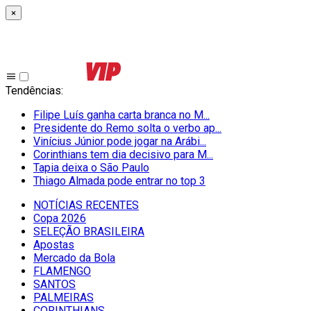
×
Tendências
:
Filipe Luís ganha carta branca no M...
Presidente do Remo solta o verbo ap...
Vinícius Júnior pode jogar na Arábi...
Corinthians tem dia decisivo para M...
Tapia deixa o São Paulo
Thiago Almada pode entrar no top 3
NOTÍCIAS RECENTES
Copa 2026
SELEÇÃO BRASILEIRA
Apostas
Mercado da Bola
FLAMENGO
SANTOS
PALMEIRAS
CORINTHIANS