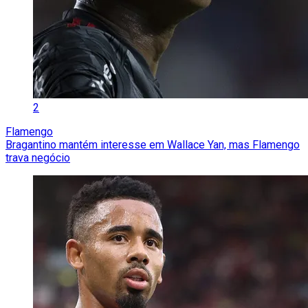
2
Flamengo
Bragantino mantém interesse em Wallace Yan, mas Flamengo
trava negócio