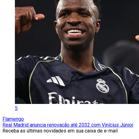
5
Flamengo
Real Madrid anuncia renovação até 2032 com Vinícius Júnior
Receba as últimas novidades em sua caixa de e-mail