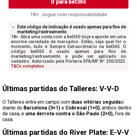
Últimas partidas do Talleres: V-V-D
O Talleres entra em campo com
duas vitórias seguida
s:
diante do
Barcelona (3×1)
e
Cobresal (1×0)
, ambos dentro
de casa, e
uma derrota contra o São Paulo (2×0),
fora de
casa.
Últimas partidas do River Plate: E-V-V