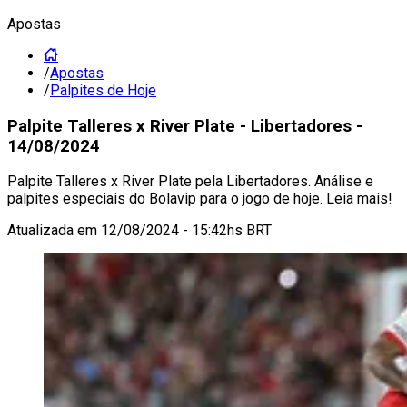
Apostas
/
Apostas
/
Palpites de Hoje
Palpite Talleres x River Plate - Libertadores -
14/08/2024
Palpite Talleres x River Plate pela Libertadores. Análise e
palpites especiais do Bolavip para o jogo de hoje. Leia mais!
Atualizada em
12/08/2024 - 15:42hs BRT