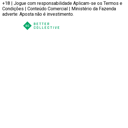
+18 | Jogue com responsabilidade Aplicam-se os Termos e
Condições | Conteúdo Comercial | Ministério da Fazenda
adverte: Aposta não é investimento.