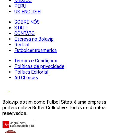
MÉXICO
PERU
US ENGLISH
SOBRE NÓS
STAFF
CONTATO
Escreva no Bolavip
RedGol
Futbolcentroamerica
Termos e Condições
Políticas de privacidade
Política Editorial
Ad Choices
Bolavip, assim como Futbol Sites, é uma empresa
pertencente à Better Collective. Todos os direitos
reservados.