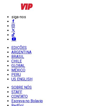
siga-nos
EDIÇÕES
ARGENTINA
BRASIL
CHILE
GLOBAL
MÉXICO
PERU
US ENGLISH
SOBRE NÓS
STAFF
CONTATO
Escreva no Bolavip
RedGol