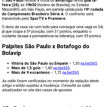
O
São Paulo
recebe a visita do
Botafogo
nesta
quarta-
feira (24)
, às
19h30
(horário de Brasília), no Estádio
MorumBIS, em São Paulo, em partida válida pela
19ª rodada
do Campeonato Brasileiro Série A.
O confronto será
transmitido pelo
SporTV e Premiere.
O dono da casa vai com tudo para conseguir uma vaga no G4,
já que ocupa a 5ª posição, com 31 pontos, enquanto o
visitante deseja a permanência na liderança, com 39 pontos.
Palpites São Paulo x Botafogo do
Bolavip
Vitória do São Paulo ou Empate
– 1,30
na bet365
Mais de 1,5 gols
– 1,40
na bet365
Mais de 9 escanteios
– 1,72
na bet365
As odds foram verificadas no momento da redação deste
artigo e estão sujeitas à mudança. Consulte as odds
atualizadas no site das casas de apostas.