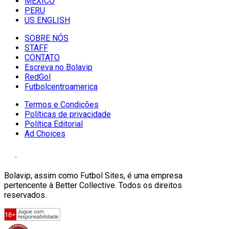
MÉXICO
PERU
US ENGLISH
SOBRE NÓS
STAFF
CONTATO
Escreva no Bolavip
RedGol
Futbolcentroamerica
Termos e Condições
Políticas de privacidade
Política Editorial
Ad Choices
Bolavip, assim como Futbol Sites, é uma empresa
pertencente à Better Collective. Todos os direitos
reservados.