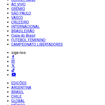
AO VIVO
GRÊMIO
SĀO PAULO
VASCO
CRUZEIRO
INTERNACIONAL
BRASILEIRÃO
Copa do Brasil
FUTEBOL FEMININO
CAMPEONATO LIBERTADORES
siga-nos
EDIÇÕES
ARGENTINA
BRASIL
CHILE
GLOBAL