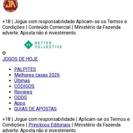
+18 | Jogue com responsabilidade Aplicam-se os Termos e
Condições | Conteúdo Comercial | Ministério da Fazenda
adverte: Aposta não é investimento.
JOGOS DE HOJE
PALPITES
Melhores casas 2026
Últimas
CÓDIGOS
Reviews
ODDS
Apps
GUIAS DE APOSTAS
+18 | Jogue com responsabilidade | Aplicam-se os Termos e
Condições |
Princípios Editoriais
| Ministério da Fazenda
adverte: Aposta não é investimento.