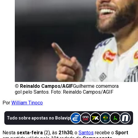
©
Reinaldo Campos/AGIF
Guilherme comemora
gol pelo Santos. Foto: Reinaldo Campos/AGIF
Por
William Tinoco
Nesta
sexta-feira
(2), às
21h30
, o
Santos
recebe o
Sport