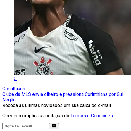
5
Corinthians
Clube da MLS envia olheiro e pressiona Corinthians por Gui
Negão
Receba as últimas novidades em sua caixa de e-mail
O registro implica a aceitação do
Termos e Condições