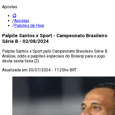
Apostas
/
Apostas
/
Palpites de Hoje
Palpite Santos x Sport - Campeonato Brasileiro
Série B - 02/08/2024
Palpite Santos x Sport pelo Campeonato Brasileiro Série B.
Análise, odds e palpites especiais do Bolavip para o jogo
desta sexta-feira (2).
Atualizada em
30/07/2024 - 11:25hs BRT