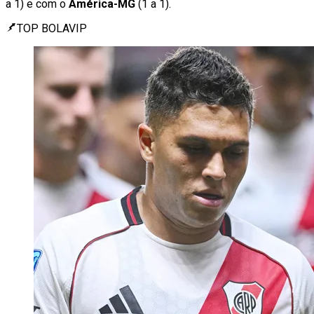
a 1) e com o
América-MG
(1 a 1).
TOP BOLAVIP