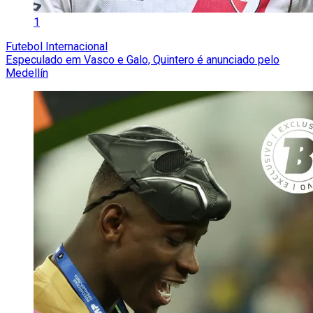
1
Futebol Internacional
Especulado em Vasco e Galo, Quintero é anunciado pelo
Medellín