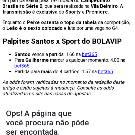
em partida válida pela 19ª rodada do
Campeonato
Brasileiro Série B
, que será realizada na
Vila Belmiro
. A
transmissão
é
exclusiva
do
Sportv
e
Premiere
.
Enquanto o
Peixe ostenta o topo da tabela
da competição,
o
Leão é o sexto colocado
e luta por uma vaga no G4.
Palpites Santos x Sport do BOLAVIP
Santos
vence a partida: 1.66 na
bet365
Para
Guilherme
marcar a qualquer momento: 4.00 na
bet365
Partida para
mais
de 4 cartões: 1.57 na
bet365
As odds foram verificadas no momento da redação deste
artigo e estão sujeitas à mudança. Consulte as odds
atualizadas no site das casas de apostas.