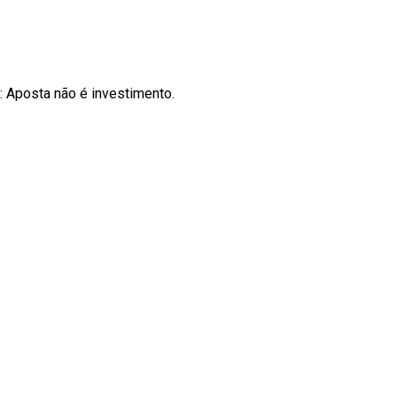
: Aposta não é investimento.