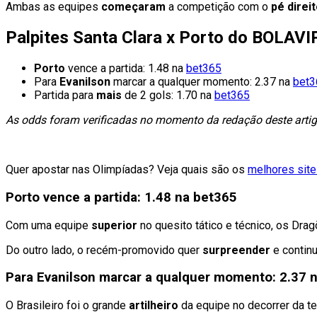
Ambas as equipes
começaram
a competição com o
pé direi
Palpites Santa Clara x Porto do BOLAVI
Porto
vence a partida: 1.48 na
bet365
Para
Evanilson
marcar a qualquer momento: 2.37 na
bet3
Partida para
mais
de 2 gols: 1.70 na
bet365
As odds foram verificadas no momento da redação deste artigo
Quer apostar nas Olimpíadas? Veja quais são os
melhores sit
Porto vence a partida: 1.48 na bet365
Com uma equipe
superior
no quesito tático e técnico, os Dra
Do outro lado, o recém-promovido quer
surpreender
e contin
Para Evanilson marcar a qualquer momento: 2.37 
O Brasileiro foi o grande
artilheiro
da equipe no decorrer da 