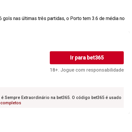
6 gols nas últimas três partidas, o Porto tem 3.6 de média no