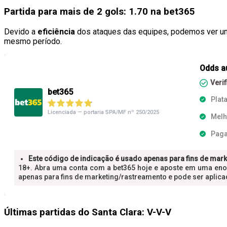
Partida para mais de 2 gols: 1.70 na bet365
Devido a
eficiência
dos ataques das equipes, podemos ver 
mesmo período.
Últimas partidas do Santa Clara: V-V-V