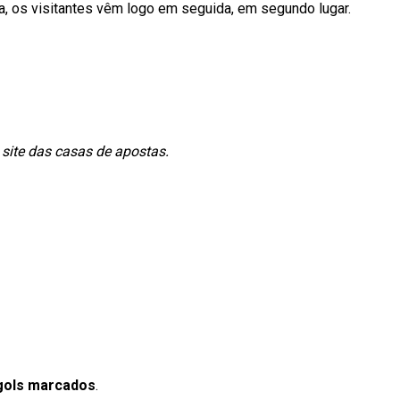
a, os visitantes vêm logo em seguida, em segundo lugar.
site das casas de apostas.
gols marcados
.