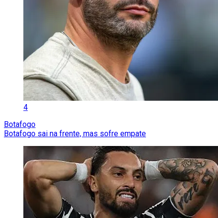
4
Botafogo
Botafogo sai na frente, mas sofre empate