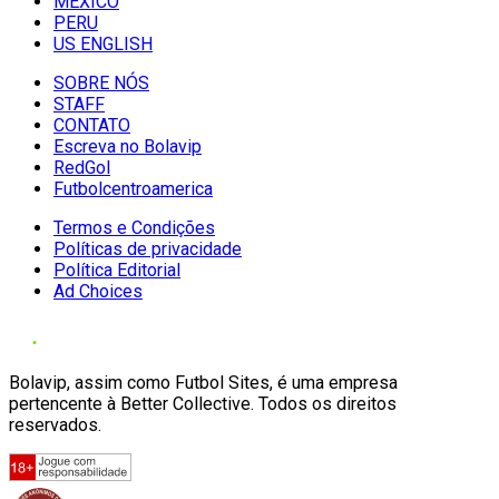
MÉXICO
PERU
US ENGLISH
SOBRE NÓS
STAFF
CONTATO
Escreva no Bolavip
RedGol
Futbolcentroamerica
Termos e Condições
Políticas de privacidade
Política Editorial
Ad Choices
Bolavip, assim como Futbol Sites, é uma empresa
pertencente à Better Collective. Todos os direitos
reservados.