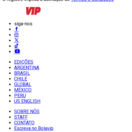
siga-nos
EDIÇÕES
ARGENTINA
BRASIL
CHILE
GLOBAL
MÉXICO
PERU
US ENGLISH
SOBRE NÓS
STAFF
CONTATO
Escreva no Bolavip