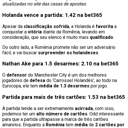
atualizadas no site das casas de apostas.
Holanda vence a partida: 1.42 na bet365
Apesar da
classificação sofrida
, a Holanda é
favorita
a
conquistar a
vitória
diante da Romênia, levando em
consideração, que seu elenco é muito mais
qualificado
.
Do outro lado, a Romênia promete não ser um adversário
fácil, e vai buscar
surpreender os holandeses
.
Nathan Ake para 1.5 desarmes: 2.10 na bet365
O
defensor
do Manchester City é um dos melhores
jogadores de
defesa
do ‘Carrossel Holandês’, ao todo na
Eurocopa, ele tem
média de 1.3 desarmes
por jogo.
Partida para mais de três cartões: 1.53 na bet365
A partida tende a ser extremamente
acirrada
, com isso,
podemos ter um
alto número de cartões
. Odd interessante
para que a partida ultrapasse a marca de três cartões
amarelos. Enquanto a
Romênia
tem
média
de
2 cartões por