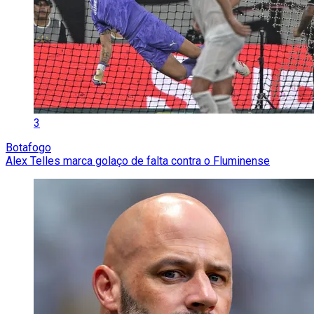
3
Botafogo
Alex Telles marca golaço de falta contra o Fluminense