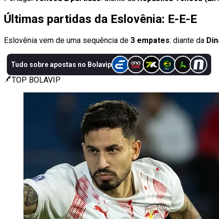
Últimas partidas da Eslovênia: E-E-E
Eslovênia vem de uma sequência de
3 empates
: diante da
Din
TOP BOLAVIP