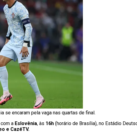
ia se encaram pela vaga nas quartas de final.
 com a
Eslovênia
, às
16h
(horário de Brasília), no Estádio Deut
eo e CazéTV.