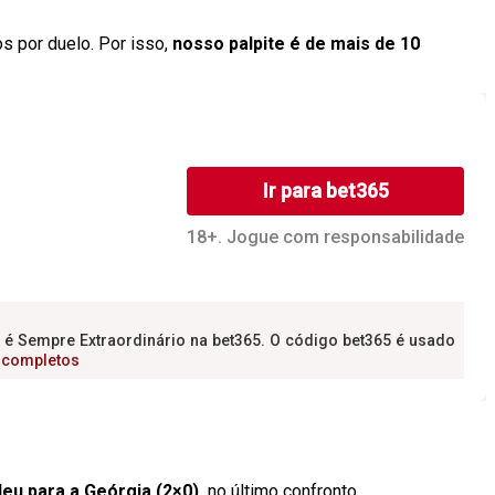
s por duelo. Por isso,
nosso palpite é de mais de 10
eu para a Geórgia (2×0),
no último confronto.