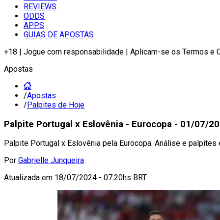
REVIEWS
ODDS
APPS
GUIAS DE APOSTAS
+18 | Jogue com responsabilidade | Aplicam-se os Termos e 
Apostas
/
Apostas
/
Palpites de Hoje
Palpite Portugal x Eslovênia - Eurocopa - 01/07/2
Palpite Portugal x Eslovênia pela Eurocopa. Análise e palpites 
Por
Gabrielle Junqueira
Atualizada em
18/07/2024 - 07:20hs BRT