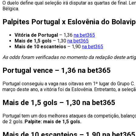
O duelo define qual seleção irá disputar as quartas de final. 
Bélgica.
Palpites Portugal x Eslovênia do Bolavip
Vitória de Portugal
– 1,36
na bet365
Mais de 1,5 gols
– 1,30
na bet365
Mais de 10 escanteios
– 1,90
na bet365
As odds foram verificadas no momento da redação deste artigo
Portugal vence – 1,36 na bet365
Portugal conseguiu a vaga nas oitavas em 1º lugar do Grupo C. 
março deste ano, a vitória foi da Eslovênia. Entretanto, a sel
Mais de 1,5 gols – 1,30 na bet365
Portugal tem um dos melhores ataques da competição, balançou
de 2 gols.
Palpite: mais de 1,5 gols.
Mais de 10 escanteios – 1,90 na bet365