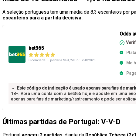
A seleção portuguesa tem uma média de 8,3 escanteios por part
escanteios para a partida decisiva.
Últimas partidas de Portugal: V-V-D
Portugal
venceu 2 partidas
: diante da
República Tcheca (2x