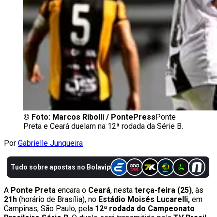
©
Foto: Marcos Ribolli / PontePress
Ponte
Preta e Ceará duelam na 12ª rodada da Série B.
Por
Gabrielle Junqueira
A
Ponte Preta
encara o
Ceará
, nesta
terça-feira (25)
, às
21h
(horário de Brasília), no
Estádio Moisés Lucarelli,
em
Campinas, São Paulo, pela
12ª rodada do Campeonato