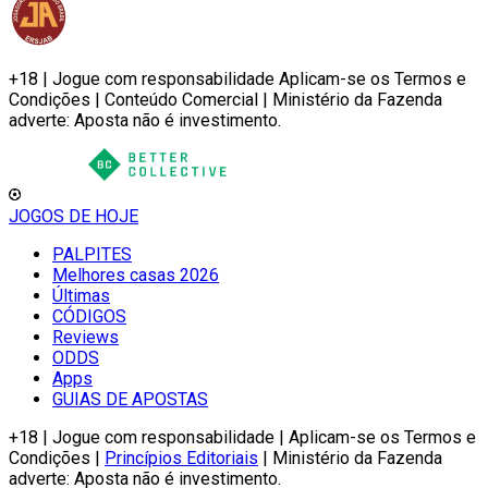
+18 | Jogue com responsabilidade Aplicam-se os Termos e
Condições | Conteúdo Comercial | Ministério da Fazenda
adverte: Aposta não é investimento.
JOGOS DE HOJE
PALPITES
Melhores casas 2026
Últimas
CÓDIGOS
Reviews
ODDS
Apps
GUIAS DE APOSTAS
+18 | Jogue com responsabilidade | Aplicam-se os Termos e
Condições |
Princípios Editoriais
| Ministério da Fazenda
adverte: Aposta não é investimento.