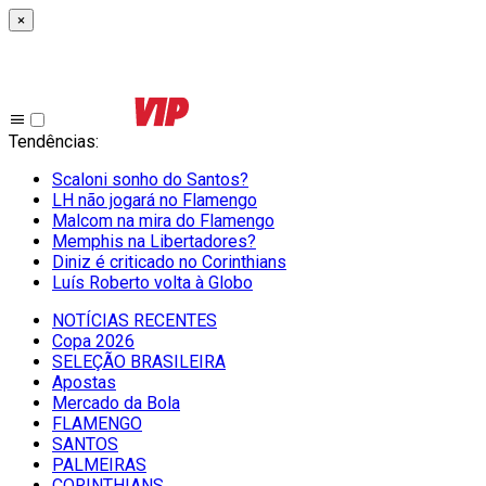
×
Tendências
:
Scaloni sonho do Santos?
LH não jogará no Flamengo
Malcom na mira do Flamengo
Memphis na Libertadores?
Diniz é criticado no Corinthians
Luís Roberto volta à Globo
NOTÍCIAS RECENTES
Copa 2026
SELEÇÃO BRASILEIRA
Apostas
Mercado da Bola
FLAMENGO
SANTOS
PALMEIRAS
CORINTHIANS