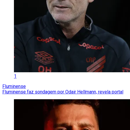
1
Fluminense
Fluminense faz sondagem por Odair Hellmann, revela portal