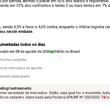
ls por partida, abrindo o placar em 50% dos duelos e registrand
oponente em 33% dos confrontos e tendo 3 ou mais tentos em 7% 
ndo 6,95 a favor e 4,05 contra, enquanto o Vitória registra cerc
eios neste embate.