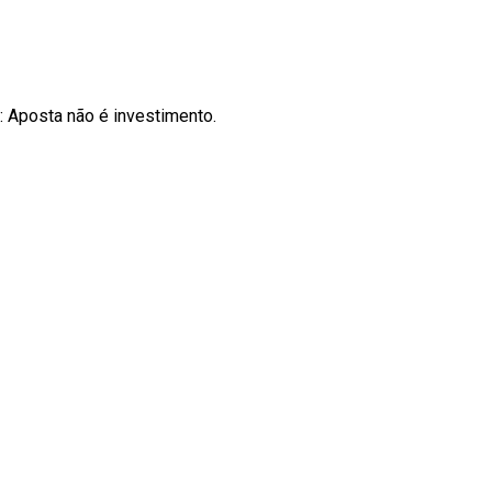
: Aposta não é investimento.