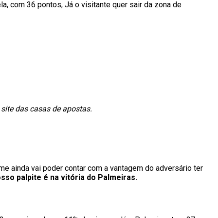
la, com 36 pontos, Já o visitante quer sair da zona de
site das casas de apostas.
me ainda vai poder contar com a vantagem do adversário ter
sso palpite é na vitória do Palmeiras.