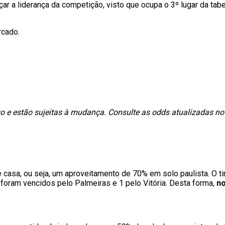
ar a liderança da competição, visto que ocupa o 3º lugar da tabe
cado.
 e estão sujeitas à mudança. Consulte as odds atualizadas no 
casa, ou seja, um aproveitamento de 70% em solo paulista. O ti
8 foram vencidos pelo Palmeiras e 1 pelo Vitória. Desta forma,
no