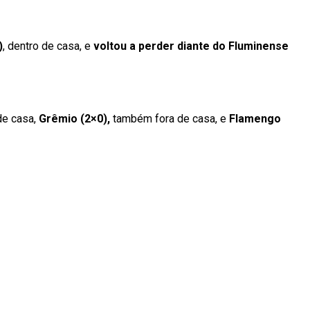
)
, dentro de casa, e
voltou a perder diante do Fluminense
 de casa,
Grêmio (2×0),
também fora de casa, e
Flamengo