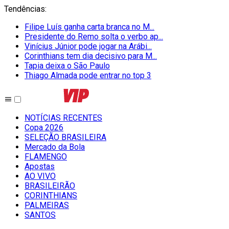
Tendências
:
Filipe Luís ganha carta branca no M...
Presidente do Remo solta o verbo ap...
Vinícius Júnior pode jogar na Arábi...
Corinthians tem dia decisivo para M...
Tapia deixa o São Paulo
Thiago Almada pode entrar no top 3
NOTÍCIAS RECENTES
Copa 2026
SELEÇÃO BRASILEIRA
Mercado da Bola
FLAMENGO
Apostas
AO VIVO
BRASILEIRÃO
CORINTHIANS
PALMEIRAS
SANTOS