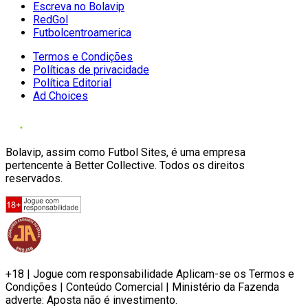
Escreva no Bolavip
RedGol
Futbolcentroamerica
Termos e Condições
Políticas de privacidade
Política Editorial
Ad Choices
Bolavip, assim como Futbol Sites, é uma empresa
pertencente à Better Collective. Todos os direitos
reservados.
+18 | Jogue com responsabilidade Aplicam-se os Termos e
Condições | Conteúdo Comercial | Ministério da Fazenda
adverte: Aposta não é investimento.