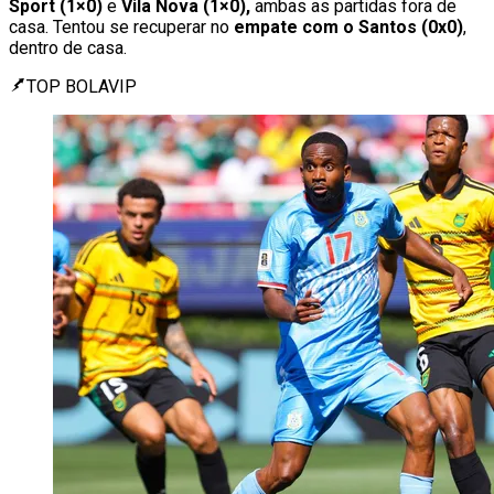
Sport (1×0)
e
Vila Nova (1×0),
ambas as partidas fora de
casa. Tentou se recuperar no
empate com o Santos (0x0)
,
dentro de casa.
TOP BOLAVIP