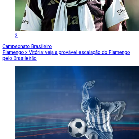
2
Campeonato Brasileiro
Flamengo x Vitória: veja a provável escalação do Flamengo
pelo Brasileirão