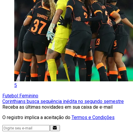
5
Futebol Feminino
Corinthians busca sequência inédita no segundo semestre
Receba as últimas novidades em sua caixa de e-mail
O registro implica a aceitação do
Termos e Condições