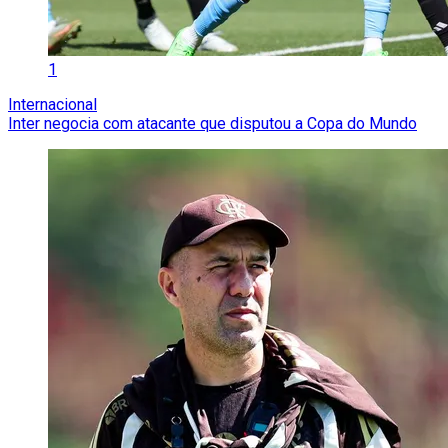
1
Internacional
Inter negocia com atacante que disputou a Copa do Mundo