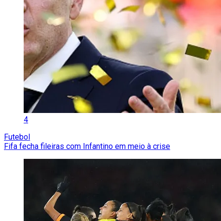
4
Futebol
Fifa fecha fileiras com Infantino em meio à crise