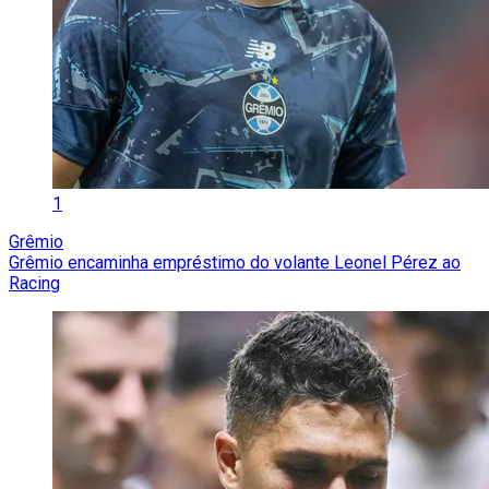
1
Grêmio
Grêmio encaminha empréstimo do volante Leonel Pérez ao
Racing