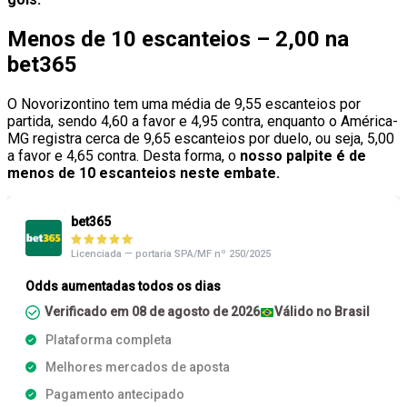
Menos de 10 escanteios – 2,00 na
bet365
O Novorizontino tem uma média de 9,55 escanteios por
partida, sendo 4,60 a favor e 4,95 contra, enquanto o América-
MG registra cerca de 9,65 escanteios por duelo, ou seja, 5,00
a favor e 4,65 contra. Desta forma, o
nosso palpite é de
menos de 10 escanteios neste embate.