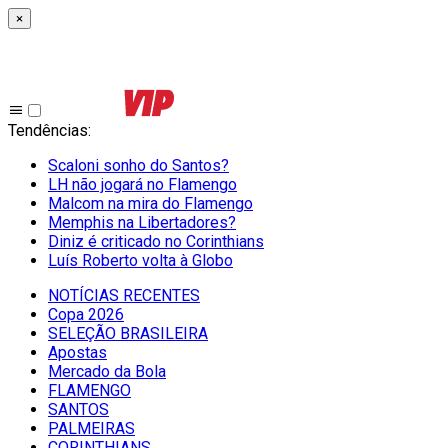
×
Tendências
:
Scaloni sonho do Santos?
LH não jogará no Flamengo
Malcom na mira do Flamengo
Memphis na Libertadores?
Diniz é criticado no Corinthians
Luís Roberto volta à Globo
NOTÍCIAS RECENTES
Copa 2026
SELEÇÃO BRASILEIRA
Apostas
Mercado da Bola
FLAMENGO
SANTOS
PALMEIRAS
CORINTHIANS