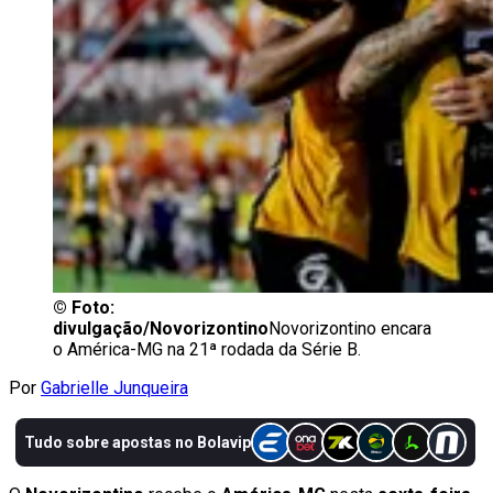
©
Foto:
divulgação/Novorizontino
Novorizontino encara
o América-MG na 21ª rodada da Série B.
Por
Gabrielle Junqueira