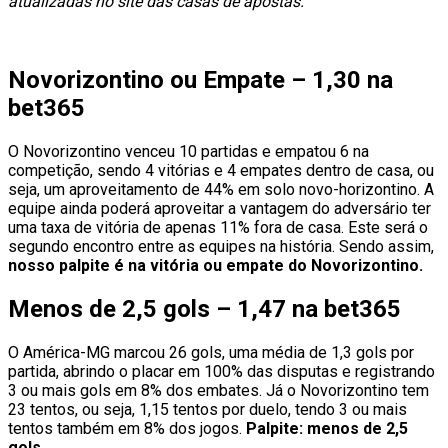
atualizadas no site das casas de apostas.
Novorizontino ou Empate – 1,30 na
bet365
O Novorizontino venceu 10 partidas e empatou 6 na
competição, sendo 4 vitórias e 4 empates dentro de casa, ou
seja, um aproveitamento de 44% em solo novo-horizontino. A
equipe ainda poderá aproveitar a vantagem do adversário ter
uma taxa de vitória de apenas 11% fora de casa. Este será o
segundo encontro entre as equipes na história. Sendo assim,
nosso palpite é na vitória ou empate do Novorizontino.
Menos de 2,5 gols – 1,47 na bet365
O América-MG marcou 26 gols, uma média de 1,3 gols por
partida, abrindo o placar em 100% das disputas e registrando
3 ou mais gols em 8% dos embates. Já o Novorizontino tem
23 tentos, ou seja, 1,15 tentos por duelo, tendo 3 ou mais
tentos também em 8% dos jogos.
Palpite: menos de 2,5
gols.