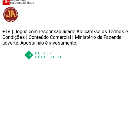
+18 | Jogue com responsabilidade Aplicam-se os Termos e
Condições | Conteúdo Comercial | Ministério da Fazenda
adverte: Aposta não é investimento.