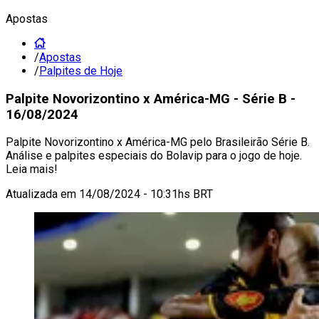
Apostas
/
Apostas
/
Palpites de Hoje
Palpite Novorizontino x América-MG - Série B -
16/08/2024
Palpite Novorizontino x América-MG pelo Brasileirão Série B.
Análise e palpites especiais do Bolavip para o jogo de hoje.
Leia mais!
Atualizada em
14/08/2024 - 10:31hs BRT