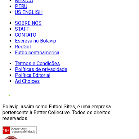
MÉXICO
PERU
US ENGLISH
SOBRE NÓS
STAFF
CONTATO
Escreva no Bolavip
RedGol
Futbolcentroamerica
Termos e Condições
Políticas de privacidade
Política Editorial
Ad Choices
Bolavip, assim como Futbol Sites, é uma empresa
pertencente à Better Collective. Todos os direitos
reservados.