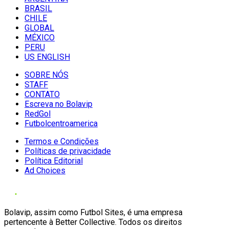
BRASIL
CHILE
GLOBAL
MÉXICO
PERU
US ENGLISH
SOBRE NÓS
STAFF
CONTATO
Escreva no Bolavip
RedGol
Futbolcentroamerica
Termos e Condições
Políticas de privacidade
Política Editorial
Ad Choices
Bolavip, assim como Futbol Sites, é uma empresa
pertencente à Better Collective. Todos os direitos