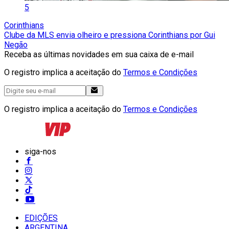
5
Corinthians
Clube da MLS envia olheiro e pressiona Corinthians por Gui
Negão
Receba as últimas novidades em sua caixa de e-mail
O registro implica a aceitação do
Termos e Condições
O registro implica a aceitação do
Termos e Condições
siga-nos
EDIÇÕES
ARGENTINA