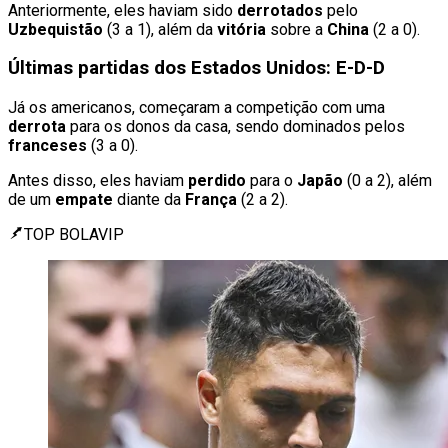
Anteriormente, eles haviam sido
derrotados
pelo
Uzbequistão
(3 a 1), além da
vitória
sobre a
China
(2 a 0).
Últimas partidas dos Estados Unidos: E-D-D
Já os americanos, começaram a competição com uma
derrota
para os donos da casa, sendo dominados pelos
franceses
(3 a 0).
Antes disso, eles haviam
perdido
para o
Japão
(0 a 2), além
de um
empate
diante da
França
(2 a 2).
TOP BOLAVIP