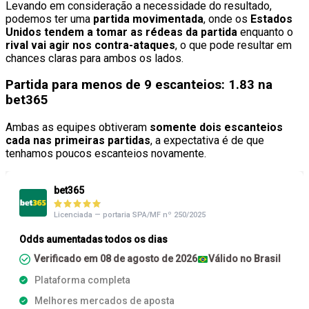
Levando em consideração a necessidade do resultado,
podemos ter uma
partida movimentada
, onde os
Estados
Unidos tendem a tomar as rédeas da partida
enquanto o
rival vai agir nos contra-ataques
, o que pode resultar em
chances claras para ambos os lados.
Partida para menos de 9 escanteios: 1.83 na
bet365
Ambas as equipes obtiveram
somente dois escanteios
cada nas primeiras partidas
, a expectativa é de que
tenhamos poucos escanteios novamente.