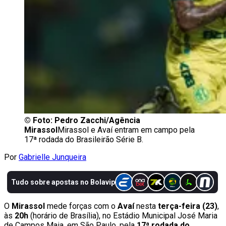
©
Foto: Pedro Zacchi/Agência
Mirassol
Mirassol e Avaí entram em campo pela
17ª rodada do Brasileirão Série B.
Por
Gabrielle Junqueira
O
Mirassol
mede forças com o
Avaí
nesta
terça-feira (23)
,
às
20h
(horário de Brasília), no Estádio Municipal José Maria
de Campos Maia, em São Paulo, pela
17ª rodada do