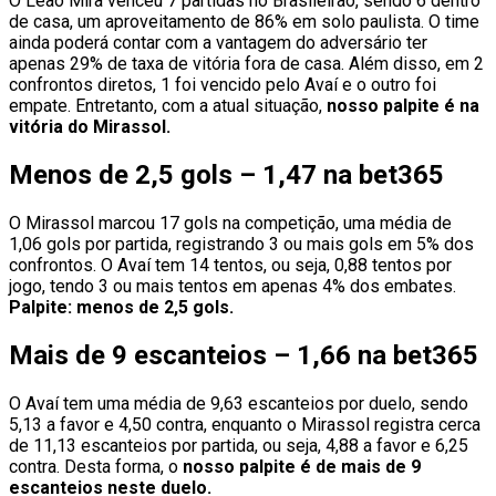
O Leão Mira venceu 7 partidas no Brasileirão, sendo 6 dentro
de casa, um aproveitamento de 86% em solo paulista. O time
ainda poderá contar com a vantagem do adversário ter
apenas 29% de taxa de vitória fora de casa. Além disso, em 2
confrontos diretos, 1 foi vencido pelo Avaí e o outro foi
empate. Entretanto, com a atual situação,
nosso palpite é na
vitória do Mirassol.
Menos de 2,5 gols – 1,47 na bet365
O Mirassol marcou 17 gols na competição, uma média de
1,06 gols por partida, registrando 3 ou mais gols em 5% dos
confrontos. O Avaí tem 14 tentos, ou seja, 0,88 tentos por
jogo, tendo 3 ou mais tentos em apenas 4% dos embates.
Palpite: menos de 2,5 gols.
Mais de 9 escanteios – 1,66 na bet365
O Avaí tem uma média de 9,63 escanteios por duelo, sendo
5,13 a favor e 4,50 contra, enquanto o Mirassol registra cerca
de 11,13 escanteios por partida, ou seja, 4,88 a favor e 6,25
contra. Desta forma, o
nosso palpite é de mais de 9
escanteios neste duelo.