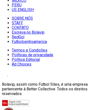
MÉXICO
PERU
US ENGLISH
SOBRE NÓS
STAFF
CONTATO
Escreva no Bolavip
RedGol
Futbolcentroamerica
Termos e Condições
Políticas de privacidade
Política Editorial
Ad Choices
Bolavip, assim como Futbol Sites, é uma empresa
pertencente à Better Collective. Todos os direitos
reservados.