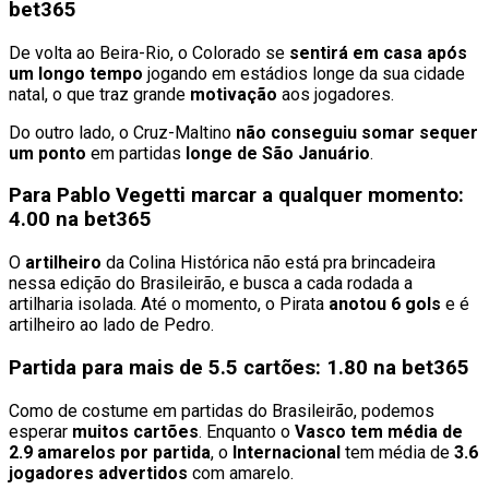
bet365
De volta ao Beira-Rio, o Colorado se
sentirá em casa após
um longo tempo
jogando em estádios longe da sua cidade
natal, o que traz grande
motivação
aos jogadores.
Do outro lado, o Cruz-Maltino
não conseguiu somar sequer
um ponto
em partidas
longe de São Januário
.
Para Pablo Vegetti marcar a qualquer momento:
4.00 na bet365
O
artilheiro
da Colina Histórica não está pra brincadeira
nessa edição do Brasileirão, e busca a cada rodada a
artilharia isolada. Até o momento, o Pirata
anotou 6 gols
e é
artilheiro ao lado de Pedro.
Partida para mais de 5.5 cartões: 1.80 na bet365
Como de costume em partidas do Brasileirão, podemos
esperar
muitos cartões
. Enquanto o
Vasco tem média de
2.9 amarelos por partida
, o
Internacional
tem média de
3.6
jogadores advertidos
com amarelo.