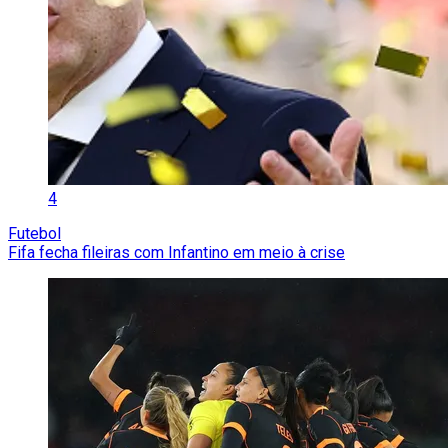
4
Futebol
Fifa fecha fileiras com Infantino em meio à crise