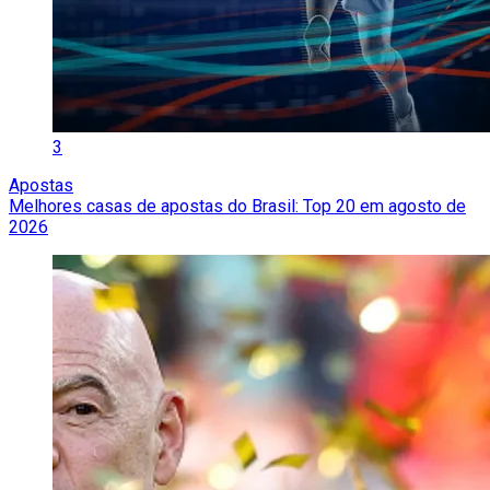
3
Apostas
Melhores casas de apostas do Brasil: Top 20 em agosto de
2026