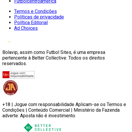
Futbolcentroamerica
Termos e Condições
Políticas de privacidade
Política Editorial
Ad Choices
Bolavip, assim como Futbol Sites, é uma empresa
pertencente à Better Collective. Todos os direitos
reservados.
+18 | Jogue com responsabilidade Aplicam-se os Termos e
Condições | Conteúdo Comercial | Ministério da Fazenda
adverte: Aposta não é investimento.