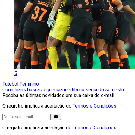
5
Futebol Feminino
Corinthians busca sequência inédita no segundo semestre
Receba as últimas novidades em sua caixa de e-mail
O registro implica a aceitação do
Termos e Condições
O registro implica a aceitação do
Termos e Condições