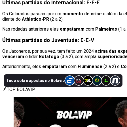
Últimas partidas do Internacional: E-E-E
Os Colorados passam por um
momento de crise
e além da el
diante do
Athletico-PR
(2 a 2).
Nas rodadas anteriores eles
empataram
com
Palmeiras
(1 a
Últimas partidas do Juventude: E-E-V
Os Jaconeros, por sua vez, tem feito um 2024
acima das exp
venceram
o líder
Botafogo
(3 a 2), com ampla
superioridad
Anteriormente, eles
empataram
com
Fluminense
(2 a 2) e
Co
TOP BOLAVIP