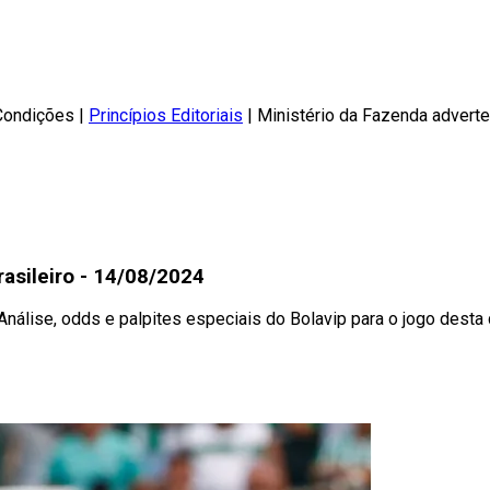
Condições |
Princípios Editoriais
| Ministério da Fazenda adverte
asileiro - 14/08/2024
nálise, odds e palpites especiais do Bolavip para o jogo desta q