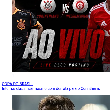
1
COPA DO BRASIL
Inter se classifica mesmo com derrota para o Corinthians