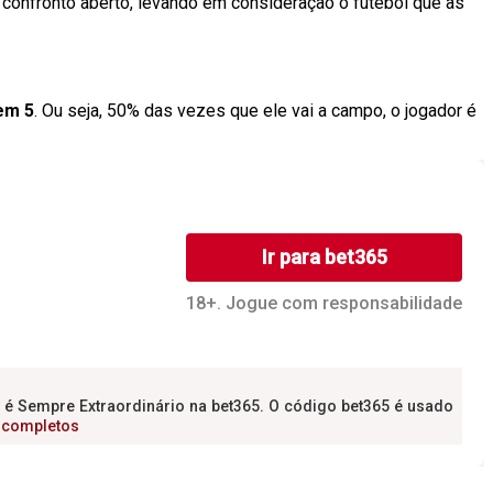
 confronto aberto, levando em consideração o futebol que as
em 5
. Ou seja, 50% das vezes que ele vai a campo, o jogador é