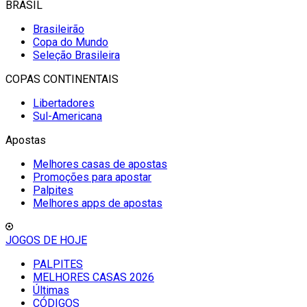
BRASIL
Brasileirão
Copa do Mundo
Seleção Brasileira
COPAS CONTINENTAIS
Libertadores
Sul-Americana
Apostas
Melhores casas de apostas
Promoções para apostar
Palpites
Melhores apps de apostas
JOGOS DE HOJE
PALPITES
MELHORES CASAS 2026
Últimas
CÓDIGOS