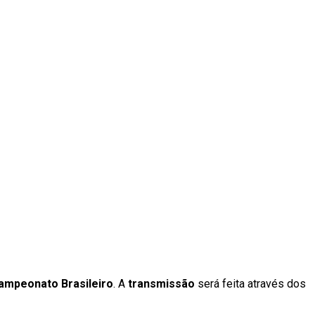
ampeonato Brasileiro
. A
transmissão
será feita através dos