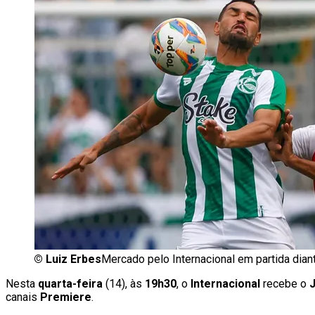
©
Luiz Erbes
Mercado pelo Internacional em partida dian
Nesta
quarta-feira
(14), às
19h30
, o
Internacional
recebe o
canais
Premiere
.