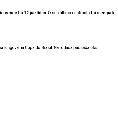
ão vence há 12 partidas
. O seu último confronto foi o
empate
a longeva na Copa do Brasil. Na rodada passada eles