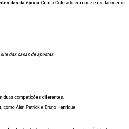
entes das da época
. Com o Colorado em crise e os Jaconeros
site das casas de apostas.
em duas competições diferentes.
s
, como Alan Patrick e Bruno Henrique.