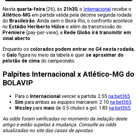
Nesta
quarta-feira
(26), às
21h30
, o
Internacional
recebe o
Atlético-MG
em partida válida pela décima segunda rodada
do
Brasileirão
. Ainda sem o Beira-Rio, o confronto acontece
no
Estádio Heriberto Hülse
e além da transmissão do
Premiere
(pay-per-view), a
Rede Globo irá transmitir em
sinal aberto
.
Enquanto os
colorados podem entrar no G4 nesta rodada
,
o
Galo
figura no meio da tabela e quer
se aproximar do
pelotão de cima
do campeonato.
Palpites Internacional x Atlético-MG do
BOLAVIP
Para o
Internacional
vencer a partida: 2.55
na bet365
Sim
para ambas as equipes marcarem: 2.10
na bet365
Wesley
para
mais
de 0.5 chutes a gol: 1.83
na bet365
As odds foram verificadas no momento da redação deste
artigo e estão sujeitas à mudança. Consulte as odds
atualizadas no site das casas de apostas.