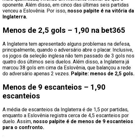
oponente. Além disso, em cinco das últimas seis partidas
venceu a Eslovênia. Por isso,
nosso palpite é na vitória da
Inglaterra.
Menos de 2,5 gols – 1,90 na bet365
A Inglaterra tem apresentado alguns problemas na defesa,
principalmente, quando o adversário abre o placar. Inclusive,
os jogos da seleção inglesa não tem passado de 3 gols nos
quatro dos últimos seis duelos. Além disso, a Inglaterra já
marcou 38 gols em cima da Eslovênia, que balançou a rede
do adversário apenas 2 vezes.
Palpite: menos de 2,5 gols.
Menos de 9 escanteios – 1,90
escanteios
A média de escanteios da Inglaterra é de 1,5 por partidas,
enquanto a Eslovênia registra cerca de 4,5 escanteios por
duelo. Assim,
nosso palpite é de menos de 9 escanteios
para o confronto.