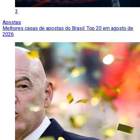
3
Apostas
Melhores casas de apostas do Brasil: Top 20 em agosto de
2026