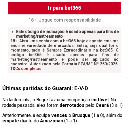
Últimas partidas do Guarani: E-V-D
Na lanterninha, o Bugre faz uma competição
instável
. Na
rodada passada, eles foram
derrotados
pelo
Ceará
(3 a 1).
Anteriormente, a equipe
venceu
o
Brusque
(1 a 0), além do
empate
diante do
Amazonas
(1 a 1).