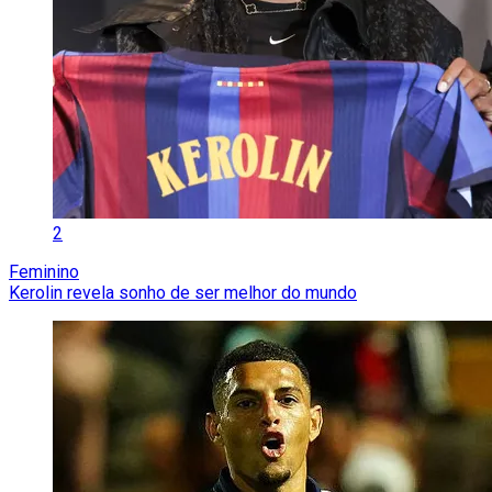
2
Feminino
Kerolin revela sonho de ser melhor do mundo