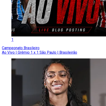
1
Campeonato Brasileiro
Ao Vivo | Grêmio 1 x 1 São Paulo | Brasileirão