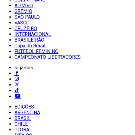
AO VIVO
GRÊMIO
SĀO PAULO
VASCO
CRUZEIRO
INTERNACIONAL
BRASILEIRÃO
Copa do Brasil
FUTEBOL FEMININO
CAMPEONATO LIBERTADORES
siga-nos
EDIÇÕES
ARGENTINA
BRASIL
CHILE
GLOBAL