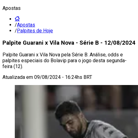
Apostas
/
Apostas
/
Palpites de Hoje
Palpite Guarani x Vila Nova - Série B - 12/08/2024
Palpite Guarani x Vila Nova pela Série B. Análise, odds e
palpites especiais do Bolavip para o jogo desta segunda-
feira (12).
Atualizada em
09/08/2024 - 16:24hs BRT