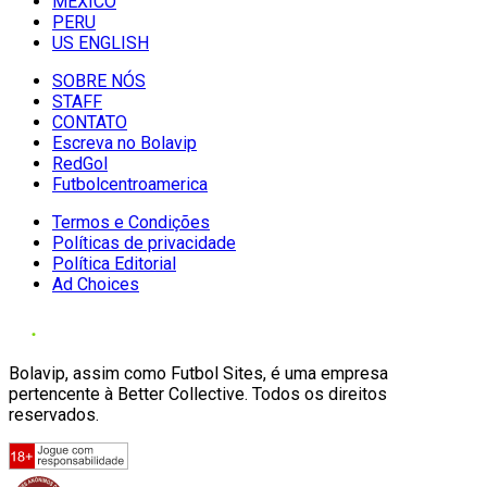
MÉXICO
PERU
US ENGLISH
SOBRE NÓS
STAFF
CONTATO
Escreva no Bolavip
RedGol
Futbolcentroamerica
Termos e Condições
Políticas de privacidade
Política Editorial
Ad Choices
Bolavip, assim como Futbol Sites, é uma empresa
pertencente à Better Collective. Todos os direitos
reservados.