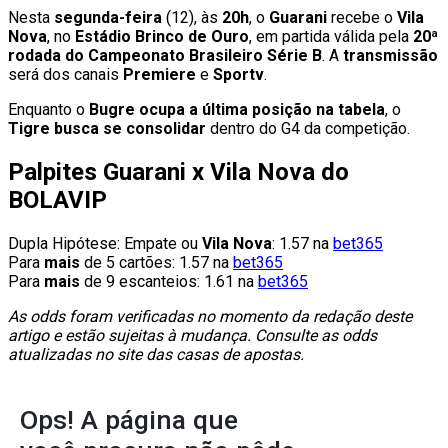
Nesta
segunda-feira
(12), às
20h
, o
Guarani
recebe o
Vila
Nova
, no
Estádio Brinco de Ouro
, em partida válida pela
20ª
rodada do Campeonato Brasileiro Série B
. A
transmissão
será dos canais
Premiere
e
Sportv
.
Enquanto o
Bugre ocupa a última posição na tabela
, o
Tigre busca se consolidar
dentro do G4 da competição.
Palpites Guarani x Vila Nova do
BOLAVIP
Dupla Hipótese: Empate ou
Vila Nova
: 1.57 na
bet365
Para
mais
de 5 cartões: 1.57 na
bet365
Para
mais
de 9 escanteios: 1.61 na
bet365
As odds foram verificadas no momento da redação deste
artigo e estão sujeitas à mudança. Consulte as odds
atualizadas no site das casas de apostas.