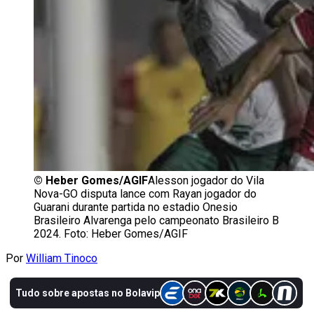
©
Heber Gomes/AGIF
Alesson jogador do Vila
Nova-GO disputa lance com Rayan jogador do
Guarani durante partida no estadio Onesio
Brasileiro Alvarenga pelo campeonato Brasileiro B
2024. Foto: Heber Gomes/AGIF
Por
William Tinoco