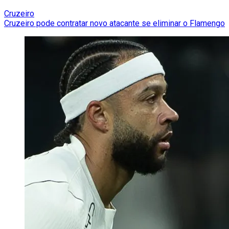
Cruzeiro
Cruzeiro pode contratar novo atacante se eliminar o Flamengo