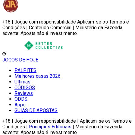
+18 | Jogue com responsabilidade Aplicam-se os Termos e
Condições | Conteúdo Comercial | Ministério da Fazenda
adverte: Aposta não é investimento.
JOGOS DE HOJE
PALPITES
Melhores casas 2026
Últimas
CÓDIGOS
Reviews
ODDS
Apps
GUIAS DE APOSTAS
+18 | Jogue com responsabilidade | Aplicam-se os Termos e
Condições |
Princípios Editoriais
| Ministério da Fazenda
adverte: Aposta não é investimento.