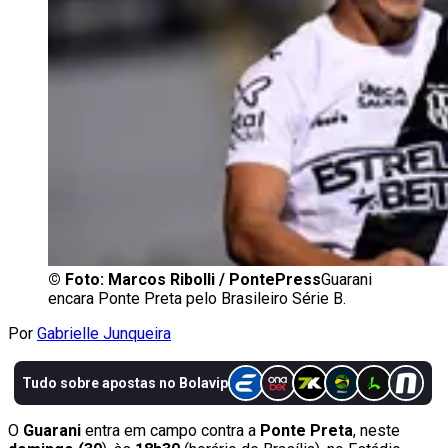
©
Foto: Marcos Ribolli / PontePress
Guarani
encara Ponte Preta pelo Brasileiro Série B.
Por
Gabrielle Junqueira
O
Guarani
entra em campo contra a
Ponte Preta
, neste