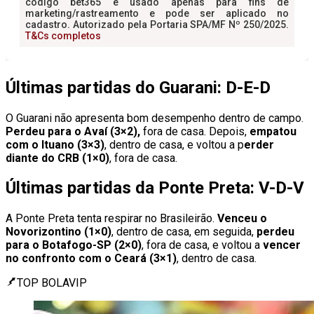
Últimas partidas do Guarani: D-E-D
O Guarani não apresenta bom desempenho dentro de campo.
Perdeu para o Avaí (3×2),
fora de casa. Depois,
empatou
com o Ituano (3×3)
, dentro de casa, e voltou a p
erder
diante do CRB (1×0)
, fora de casa.
Últimas partidas da Ponte Preta: V-D-V
A Ponte Preta tenta respirar no Brasileirão.
Venceu o
Novorizontino (1×0)
, dentro de casa, em seguida,
perdeu
para o Botafogo-SP (2×0)
, fora de casa, e voltou a
vencer
no confronto com o Ceará (3×1)
, dentro de casa.
TOP BOLAVIP