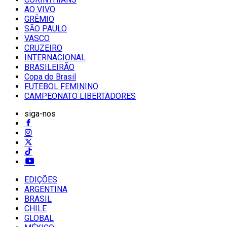
AO VIVO
GRÊMIO
SĀO PAULO
VASCO
CRUZEIRO
INTERNACIONAL
BRASILEIRÃO
Copa do Brasil
FUTEBOL FEMININO
CAMPEONATO LIBERTADORES
siga-nos
EDIÇÕES
ARGENTINA
BRASIL
CHILE
GLOBAL