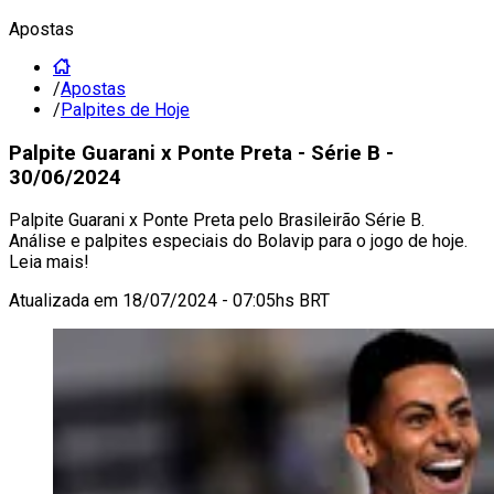
Apostas
/
Apostas
/
Palpites de Hoje
Palpite Guarani x Ponte Preta - Série B -
30/06/2024
Palpite Guarani x Ponte Preta pelo Brasileirão Série B.
Análise e palpites especiais do Bolavip para o jogo de hoje.
Leia mais!
Atualizada em
18/07/2024 - 07:05hs BRT