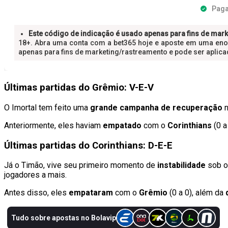
Últimas partidas do Grêmio: V-E-V
O Imortal tem feito uma
grande campanha de recuperação
n
Anteriormente, eles haviam
empatado
com o
Corinthians
(0 a
Últimas partidas do Corinthians: D-E-E
Já o Timão, vive seu primeiro momento de
instabilidade
sob o
jogadores a mais.
Antes disso, eles
empataram
com o
Grêmio
(0 a 0), além da