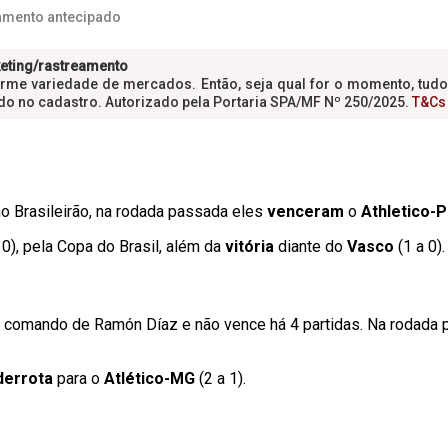
o Brasileirão, na rodada passada eles
venceram
o
Athletico-
 0), pela Copa do Brasil, além da
vitória
diante do
Vasco
(1 a 0).
 comando de Ramón Díaz e não vence há 4 partidas. Na rodada
derrota
para o
Atlético-MG
(2 a 1).