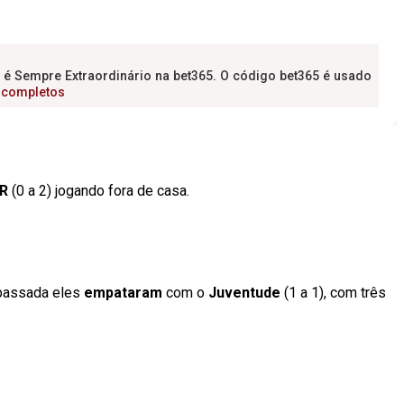
PR
(0 a 2) jogando fora de casa.
 passada eles
empataram
com o
Juventude
(1 a 1), com três