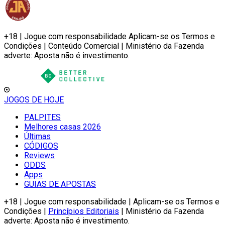
+18 | Jogue com responsabilidade Aplicam-se os Termos e
Condições | Conteúdo Comercial | Ministério da Fazenda
adverte: Aposta não é investimento.
JOGOS DE HOJE
PALPITES
Melhores casas 2026
Últimas
CÓDIGOS
Reviews
ODDS
Apps
GUIAS DE APOSTAS
+18 | Jogue com responsabilidade | Aplicam-se os Termos e
Condições |
Princípios Editoriais
| Ministério da Fazenda
adverte: Aposta não é investimento.