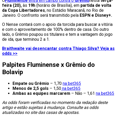
O
Fluminense
entra em campo contra o
Grêmio
nesta
terça-
feira (20),
às
19h
(horário de Brasília), em
partida de volta
da Copa Libertadores
, no Estádio Maracanã, no Rio de
Janeiro. O confronto será transmitido pela
ESPN e Disney+.
O Nense contará com o apoio da torcida para buscar a vitória
e com o aproveitamento de 100% dentro de casa. Do outro
lado, o Grêmio poupou os titulares e tem a vantagem do jogo
de ida, que terminou 2 a 1.
Braithwaite vai desencantar contra Thiago Silva? Veja as
odds >>
Palpites Fluminense x Grêmio do
Bolavip
Empate ou Grêmio
– 1,70
na bet365
Menos de 2,5 gols
– 1,50
na bet365
Ambas as equipes marcarem
– Não – 1,61
na bet365
As odds foram verificadas no momento da redação deste
artigo e estão sujeitas à mudança. Consulte as odds
atualizadas no site das casas de apostas.