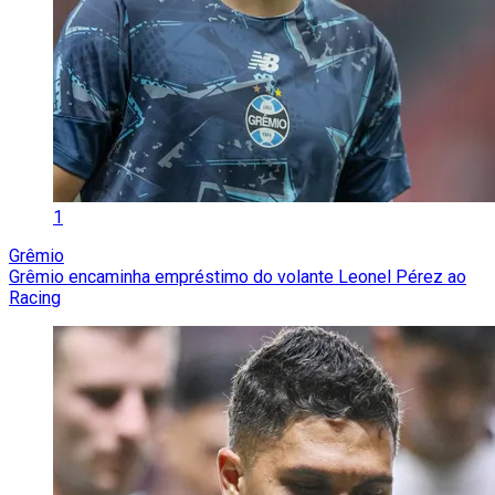
1
Grêmio
Grêmio encaminha empréstimo do volante Leonel Pérez ao
Racing