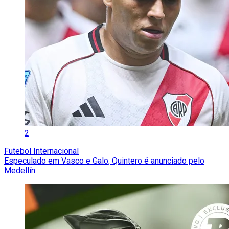
2
Futebol Internacional
Especulado em Vasco e Galo, Quintero é anunciado pelo
Medellín