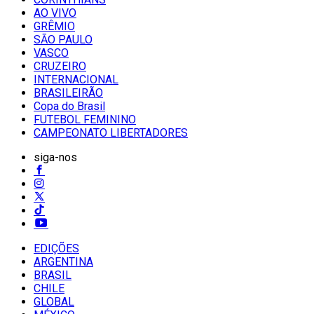
AO VIVO
GRÊMIO
SĀO PAULO
VASCO
CRUZEIRO
INTERNACIONAL
BRASILEIRÃO
Copa do Brasil
FUTEBOL FEMININO
CAMPEONATO LIBERTADORES
siga-nos
EDIÇÕES
ARGENTINA
BRASIL
CHILE
GLOBAL