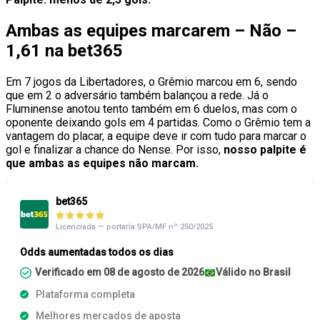
Ambas as equipes marcarem – Não –
1,61 na bet365
Em 7 jogos da Libertadores, o Grêmio marcou em 6, sendo
que em 2 o adversário também balançou a rede. Já o
Fluminense anotou tento também em 6 duelos, mas com o
oponente deixando gols em 4 partidas. Como o Grêmio tem a
vantagem do placar, a equipe deve ir com tudo para marcar o
gol e finalizar a chance do Nense. Por isso,
nosso palpite é
que ambas as equipes não marcam.