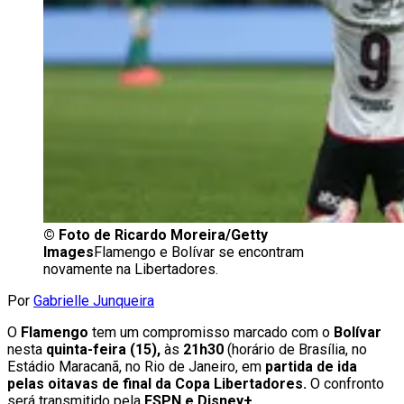
©
Foto de Ricardo Moreira/Getty
Images
Flamengo e Bolívar se encontram
novamente na Libertadores.
Por
Gabrielle Junqueira
O
Flamengo
tem um compromisso marcado com o
Bolívar
nesta
quinta-feira (15),
às
21h30
(horário de Brasília, no
Estádio Maracanã, no Rio de Janeiro, em
partida de ida
pelas oitavas de final da Copa Libertadores.
O confronto
será transmitido pela
ESPN e Disney+.