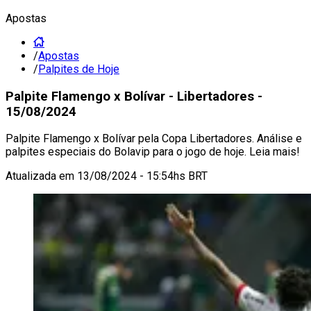
Apostas
/
Apostas
/
Palpites de Hoje
Palpite Flamengo x Bolívar - Libertadores -
15/08/2024
Palpite Flamengo x Bolívar pela Copa Libertadores. Análise e
palpites especiais do Bolavip para o jogo de hoje. Leia mais!
Atualizada em
13/08/2024 - 15:54hs BRT