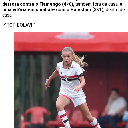
derrota contra o Flamengo (4×0),
também fora de casa, e
uma vitória em combate com o Palestino (3×1),
dentro de
casa.
TOP BOLAVIP