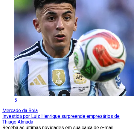
5
Mercado da Bola
Investida por Luiz Henrique surpreende empresários de
Thiago Almada
Receba as últimas novidades em sua caixa de e-mail