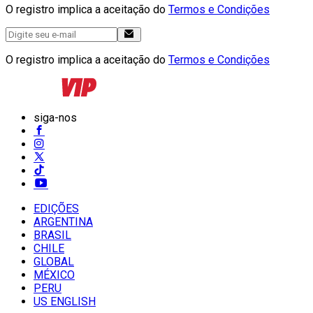
O registro implica a aceitação do
Termos e Condições
O registro implica a aceitação do
Termos e Condições
siga-nos
EDIÇÕES
ARGENTINA
BRASIL
CHILE
GLOBAL
MÉXICO
PERU
US ENGLISH