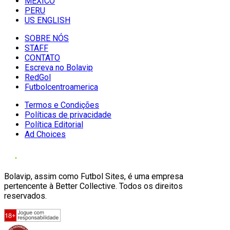
MÉXICO
PERU
US ENGLISH
SOBRE NÓS
STAFF
CONTATO
Escreva no Bolavip
RedGol
Futbolcentroamerica
Termos e Condições
Políticas de privacidade
Política Editorial
Ad Choices
Bolavip, assim como Futbol Sites, é uma empresa
pertencente à Better Collective. Todos os direitos
reservados.