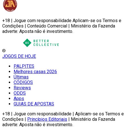
+18 | Jogue com responsabilidade Aplicam-se os Termos e
Condições | Conteúdo Comercial | Ministério da Fazenda
adverte: Aposta não é investimento.
JOGOS DE HOJE
PALPITES
Melhores casas 2026
Últimas
CÓDIGOS
Reviews
ODDS
Apps
GUIAS DE APOSTAS
+18 | Jogue com responsabilidade | Aplicam-se os Termos e
Condições |
Princípios Editoriais
| Ministério da Fazenda
adverte: Aposta não é investimento.