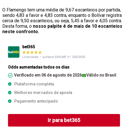
O Flamengo tem uma média de 9,67 escanteios por partida,
sendo 4,83 a favor e 4,83 contra, enquanto o Bolívar registra
cerca de 9,50 escanteios, ou seja, 5,45 a favor e 4,05 contra.
Desta forma, o
nosso palpite é de mais de 10 escanteios
neste confronto.