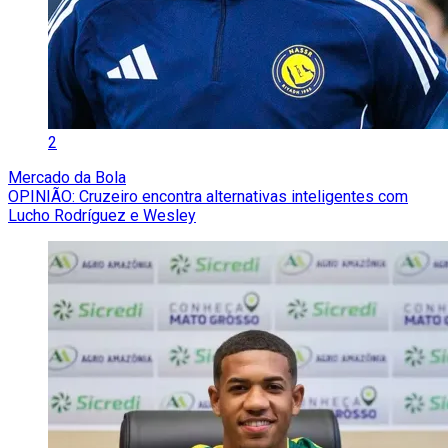
2
Mercado da Bola
OPINIÃO: Cruzeiro encontra alternativas inteligentes com
Lucho Rodríguez e Wesley