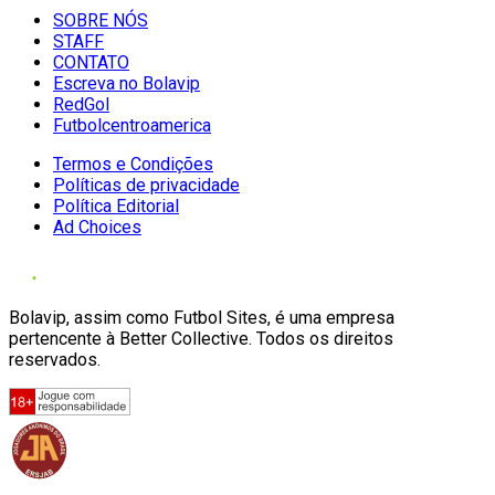
SOBRE NÓS
STAFF
CONTATO
Escreva no Bolavip
RedGol
Futbolcentroamerica
Termos e Condições
Políticas de privacidade
Política Editorial
Ad Choices
Bolavip, assim como Futbol Sites, é uma empresa
pertencente à Better Collective. Todos os direitos
reservados.