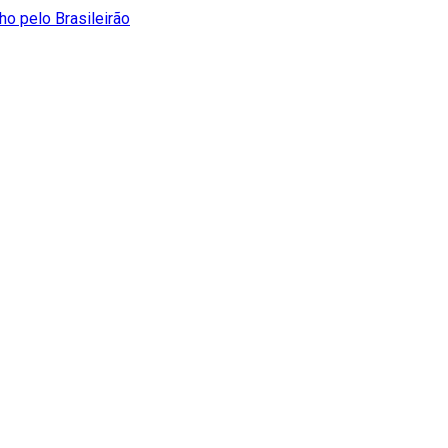
ho pelo Brasileirão