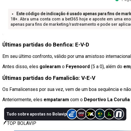
Últimas partidas do Benfica: E-V-D
Em seu último confronto, válido por uma amistoso internaciona
Antes disso, eles
golearam
o
Feyenoord
(5 a 0), além do
em
Últimas partidas do Famalicão: V-E-V
Os Famalicenses por sua vez, vem de um boa sequência e não 
Anteriormente, eles
empataram
com o
Deportivo La Coruña
TOP BOLAVIP