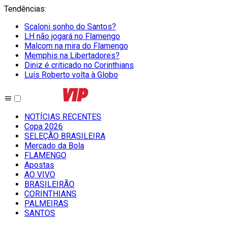
Tendências
:
Scaloni sonho do Santos?
LH não jogará no Flamengo
Malcom na mira do Flamengo
Memphis na Libertadores?
Diniz é criticado no Corinthians
Luís Roberto volta à Globo
NOTÍCIAS RECENTES
Copa 2026
SELEÇÃO BRASILEIRA
Mercado da Bola
FLAMENGO
Apostas
AO VIVO
BRASILEIRÃO
CORINTHIANS
PALMEIRAS
SANTOS