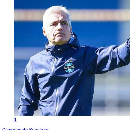
1
Campeonato Brasileiro