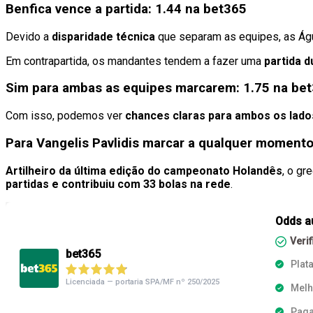
Benfica vence a partida: 1.44 na bet365
Devido a
disparidade técnica
que separam as equipes, as Á
Em contrapartida, os mandantes tendem a fazer uma
partida d
Sim para ambas as equipes marcarem: 1.75 na be
Com isso, podemos ver
chances claras para ambos os lado
Para Vangelis Pavlidis marcar a qualquer momento
Artilheiro da última edição do campeonato Holandês
, o g
partidas e contribuiu com 33 bolas na rede
.