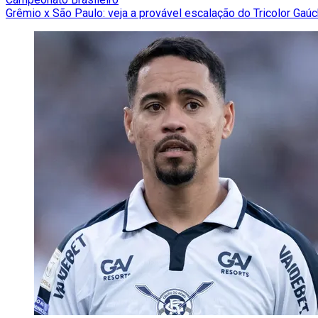
Grêmio x São Paulo: veja a provável escalação do Tricolor Gaúc