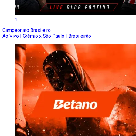
1
Campeonato Brasileiro
Ao Vivo | Grêmio x São Paulo | Brasileirão