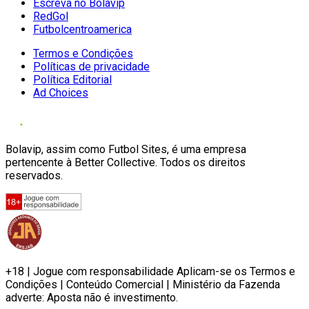
Escreva no Bolavip
RedGol
Futbolcentroamerica
Termos e Condições
Políticas de privacidade
Política Editorial
Ad Choices
Bolavip, assim como Futbol Sites, é uma empresa
pertencente à Better Collective. Todos os direitos
reservados.
+18 | Jogue com responsabilidade Aplicam-se os Termos e
Condições | Conteúdo Comercial | Ministério da Fazenda
adverte: Aposta não é investimento.