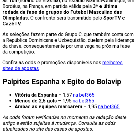
às
10h
(horário de Brasília), no Estádio Matmut-Atlantique, em
Bordéus, na França, em partida válida pela
3ª e última
rodada da fase de grupos do Futebol Masculino das
Olimpíadas.
O confronto será transmitido pelo
SporTV e
CazéTV.
As seleções fazem parte do Grupo C, que também conta com
a República Dominicana e Uzbequistão, duelam pela liderança
da chave, consequentemente por uma vaga na próxima fase
da competição.
Confira as odds e promoções disponíveis nos
melhores
sites de apostas
.
Palpites Espanha x Egito do Bolavip
Vitória da Espanha
– 1,57
na bet365
Menos de 2,5 gols
– 1,95
na bet365
Ambas as equipes marcarem
– 1,95
na bet365
As odds foram verificadas no momento da redação deste
artigo e estão sujeitas à mudança. Consulte as odds
atualizadas no site das casas de apostas.