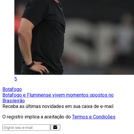
5
Botafogo
Botafogo e Fluminense vivem momentos opostos no
Brasileirão
Receba as últimas novidades em sua caixa de e-mail
O registro implica a aceitação do
Termos e Condições