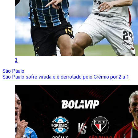
3
São Paulo
São Paulo sofre virada e é derrotado pelo Grêmio por 2 a 1