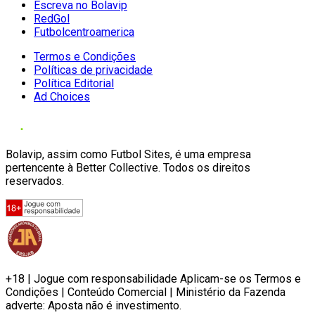
Escreva no Bolavip
RedGol
Futbolcentroamerica
Termos e Condições
Políticas de privacidade
Política Editorial
Ad Choices
Bolavip, assim como Futbol Sites, é uma empresa
pertencente à Better Collective. Todos os direitos
reservados.
+18 | Jogue com responsabilidade Aplicam-se os Termos e
Condições | Conteúdo Comercial | Ministério da Fazenda
adverte: Aposta não é investimento.