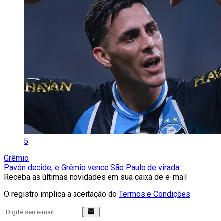
5
Grêmio
Pavón decide, e Grêmio vence São Paulo de virada
Receba as últimas novidades em sua caixa de e-mail
O registro implica a aceitação do
Termos e Condições