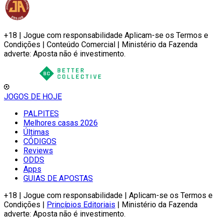
+18 | Jogue com responsabilidade Aplicam-se os Termos e
Condições | Conteúdo Comercial | Ministério da Fazenda
adverte: Aposta não é investimento.
JOGOS DE HOJE
PALPITES
Melhores casas 2026
Últimas
CÓDIGOS
Reviews
ODDS
Apps
GUIAS DE APOSTAS
+18 | Jogue com responsabilidade | Aplicam-se os Termos e
Condições |
Princípios Editoriais
| Ministério da Fazenda
adverte: Aposta não é investimento.