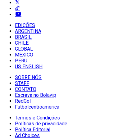
EDIÇÕES
ARGENTINA
BRASIL
CHILE
GLOBAL
MÉXICO
PERU
US ENGLISH
SOBRE NÓS
STAFF
CONTATO
Escreva no Bolavip
RedGol
Futbolcentroamerica
Termos e Condições
Políticas de privacidade
Política Editorial
Ad Choices