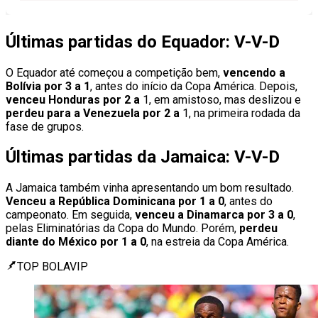
Últimas partidas do Equador: V-V-D
O Equador até começou a competição bem,
vencendo a
Bolívia por 3 a 1
, antes do início da Copa América. Depois,
venceu Honduras por 2 a
1, em amistoso, mas deslizou e
perdeu para a Venezuela por 2 a
1, na primeira rodada da
fase de grupos.
Últimas partidas da Jamaica: V-V-D
A Jamaica também vinha apresentando um bom resultado.
Venceu a República Dominicana por 1 a 0
, antes do
campeonato. Em seguida,
venceu a Dinamarca por 3 a 0
,
pelas Eliminatórias da Copa do Mundo. Porém,
perdeu
diante do México por 1 a 0
, na estreia da Copa América.
TOP BOLAVIP