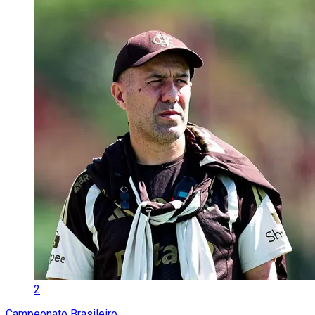
2
Campeonato Brasileiro