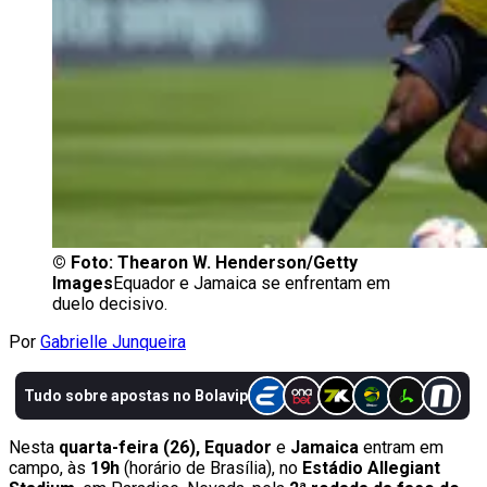
©
Foto: Thearon W. Henderson/Getty
Images
Equador e Jamaica se enfrentam em
duelo decisivo.
Por
Gabrielle Junqueira
Nesta
quarta-feira (26),
Equador
e
Jamaica
entram em
campo, às
19h
(horário de Brasília), no
Estádio Allegiant