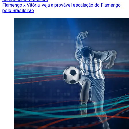
Flamengo x Vitória: veja a provável escalação do Flamengo
pelo Brasileirão