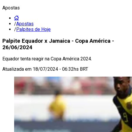
Apostas
/
Apostas
/
Palpites de Hoje
Palpite Equador x Jamaica - Copa América -
26/06/2024
Equador tenta reagir na Copa América 2024.
Atualizada em
18/07/2024 - 06:32hs BRT