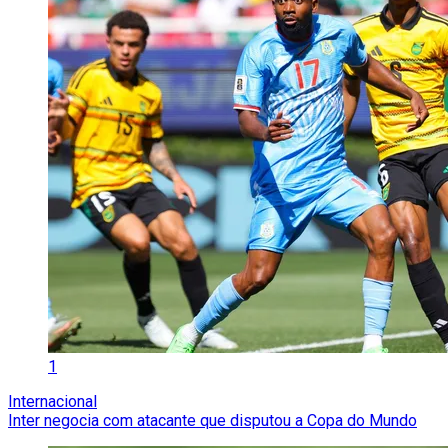
1
Internacional
Inter negocia com atacante que disputou a Copa do Mundo