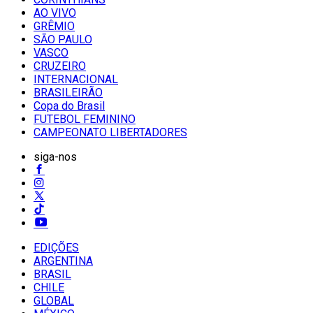
AO VIVO
GRÊMIO
SĀO PAULO
VASCO
CRUZEIRO
INTERNACIONAL
BRASILEIRÃO
Copa do Brasil
FUTEBOL FEMININO
CAMPEONATO LIBERTADORES
siga-nos
EDIÇÕES
ARGENTINA
BRASIL
CHILE
GLOBAL