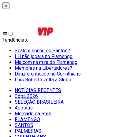
×
Tendências
:
Scaloni sonho do Santos?
LH não jogará no Flamengo
Malcom na mira do Flamengo
Memphis na Libertadores?
Diniz é criticado no Corinthians
Luís Roberto volta à Globo
NOTÍCIAS RECENTES
Copa 2026
SELEÇÃO BRASILEIRA
Apostas
Mercado da Bola
FLAMENGO
SANTOS
PALMEIRAS
CORINTHIANS