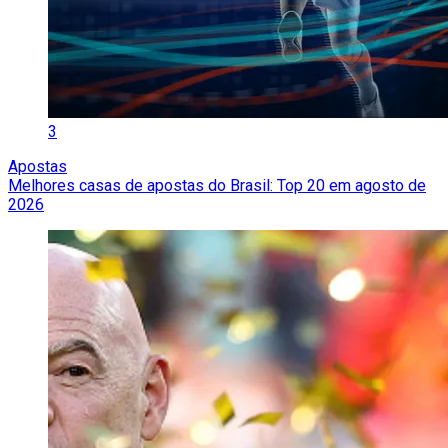
3
Apostas
Melhores casas de apostas do Brasil: Top 20 em agosto de
2026