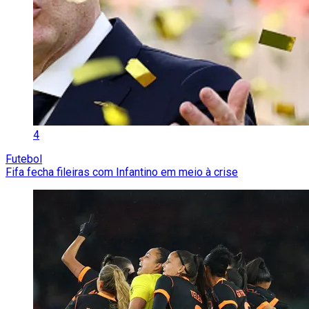
4
Futebol
Fifa fecha fileiras com Infantino em meio à crise