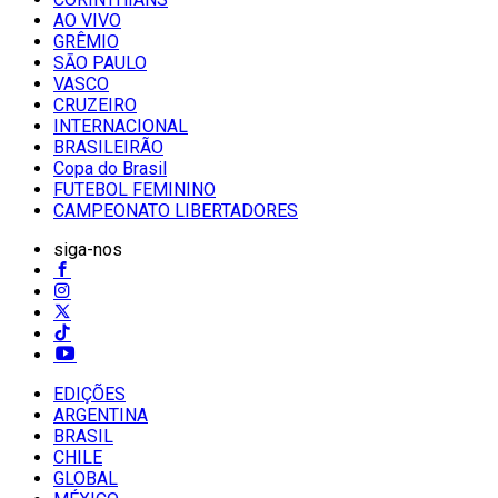
AO VIVO
GRÊMIO
SĀO PAULO
VASCO
CRUZEIRO
INTERNACIONAL
BRASILEIRÃO
Copa do Brasil
FUTEBOL FEMININO
CAMPEONATO LIBERTADORES
siga-nos
EDIÇÕES
ARGENTINA
BRASIL
CHILE
GLOBAL