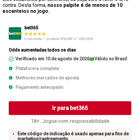
contra. Desta forma,
nosso palpite é de menos de 10
escanteios no jogo.