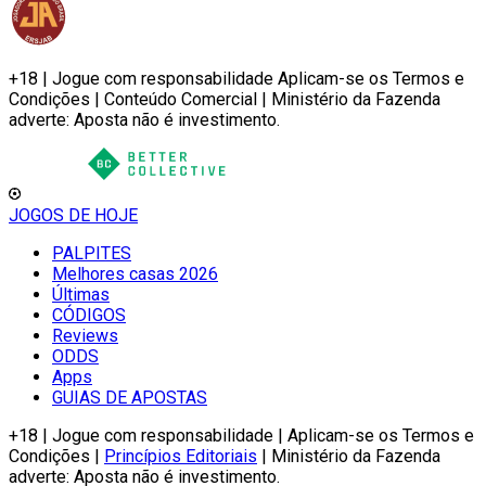
+18 | Jogue com responsabilidade Aplicam-se os Termos e
Condições | Conteúdo Comercial | Ministério da Fazenda
adverte: Aposta não é investimento.
JOGOS DE HOJE
PALPITES
Melhores casas 2026
Últimas
CÓDIGOS
Reviews
ODDS
Apps
GUIAS DE APOSTAS
+18 | Jogue com responsabilidade | Aplicam-se os Termos e
Condições |
Princípios Editoriais
| Ministério da Fazenda
adverte: Aposta não é investimento.