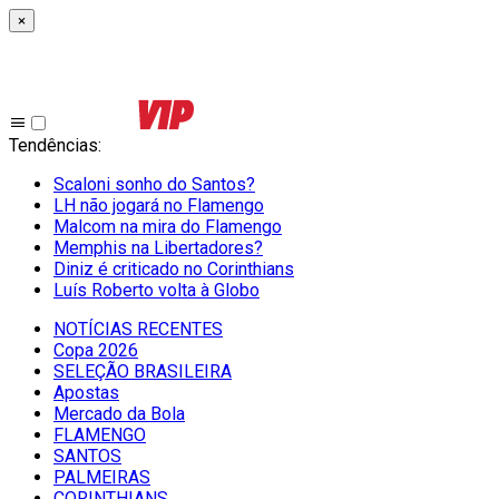
×
Tendências
:
Scaloni sonho do Santos?
LH não jogará no Flamengo
Malcom na mira do Flamengo
Memphis na Libertadores?
Diniz é criticado no Corinthians
Luís Roberto volta à Globo
NOTÍCIAS RECENTES
Copa 2026
SELEÇÃO BRASILEIRA
Apostas
Mercado da Bola
FLAMENGO
SANTOS
PALMEIRAS
CORINTHIANS