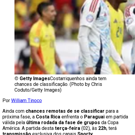
©
Getty Images
Costarriquenhos ainda tem
chances de classificação. (Photo by Chris
Coduto/Getty Images)
Por
William Tinoco
Ainda com
chances remotas de se classificar
para a
próxima fase, a
Costa Rica
enfrenta o
Paraguai
em partida
válida pela
última rodada da fase de grupos
da Copa
América. A partida desta
terça-feira
(02), às
22h
, terá
transmissão
exclusiva dos canais
Sportv
.