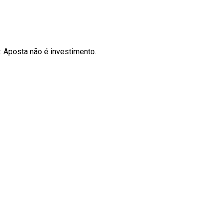
: Aposta não é investimento.