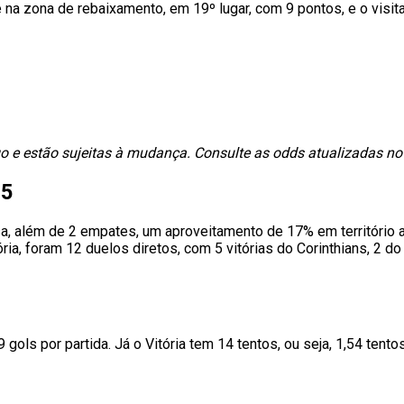
na zona de rebaixamento, em 19º lugar, com 9 pontos, e o visit
 e estão sujeitas à mudança. Consulte as odds atualizadas no 
65
sa, além de 2 empates, um aproveitamento de 17% em território a
a, foram 12 duelos diretos, com 5 vitórias do Corinthians, 2 do
ols por partida. Já o Vitória tem 14 tentos, ou seja, 1,54 tent