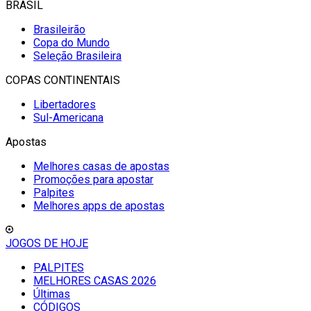
BRASIL
Brasileirão
Copa do Mundo
Seleção Brasileira
COPAS CONTINENTAIS
Libertadores
Sul-Americana
Apostas
Melhores casas de apostas
Promoções para apostar
Palpites
Melhores apps de apostas
JOGOS DE HOJE
PALPITES
MELHORES CASAS 2026
Últimas
CÓDIGOS