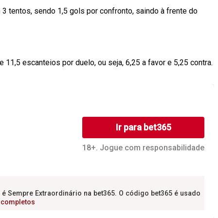
 tentos, sendo 1,5 gols por confronto, saindo à frente do
11,5 escanteios por duelo, ou seja, 6,25 a favor e 5,25 contra.