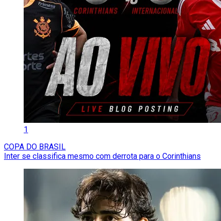
1
COPA DO BRASIL
Inter se classifica mesmo com derrota para o Corinthians