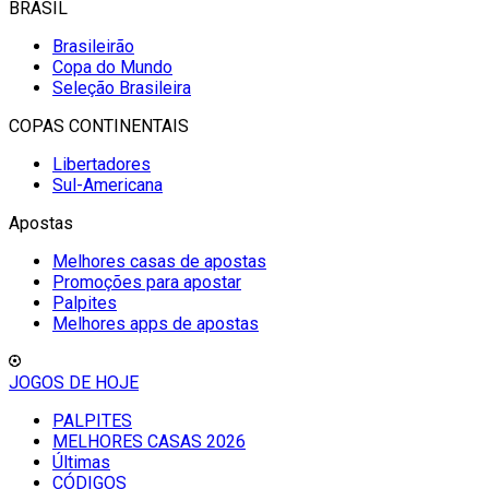
BRASIL
Brasileirão
Copa do Mundo
Seleção Brasileira
COPAS CONTINENTAIS
Libertadores
Sul-Americana
Apostas
Melhores casas de apostas
Promoções para apostar
Palpites
Melhores apps de apostas
JOGOS DE HOJE
PALPITES
MELHORES CASAS 2026
Últimas
CÓDIGOS