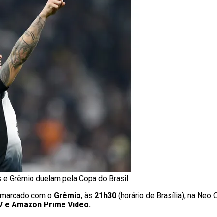
s e Grêmio duelam pela Copa do Brasil.
 marcado com o
Grêmio
, às
21h30
(horário de Brasília), na Neo
V e Amazon Prime Video.