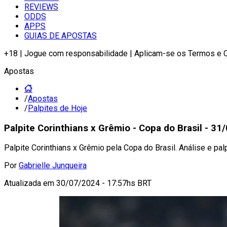
REVIEWS
ODDS
APPS
GUIAS DE APOSTAS
+18 | Jogue com responsabilidade | Aplicam-se os Termos e 
Apostas
/
Apostas
/
Palpites de Hoje
Palpite Corinthians x Grêmio - Copa do Brasil - 31
Palpite Corinthians x Grêmio pela Copa do Brasil. Análise e pal
Por
Gabrielle Junqueira
Atualizada em
30/07/2024 - 17:57hs BRT