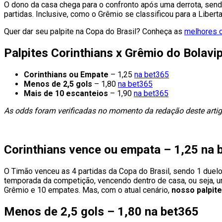
O dono da casa chega para o confronto após uma derrota, sendo
partidas. Inclusive, como o Grêmio se classificou para a Libert
Quer dar seu palpite na Copa do Brasil? Conheça as
melhores 
Palpites Corinthians x Grêmio do Bolavi
Corinthians ou Empate
– 1,25
na bet365
Menos de 2,5 gols
– 1,80
na bet365
Mais de 10 escanteios
– 1,90
na bet365
As odds foram verificadas no momento da redação deste artigo
Corinthians vence ou empata – 1,25 na 
O Timão venceu as 4 partidas da Copa do Brasil, sendo 1 duelo
temporada da competição, vencendo dentro de casa, ou seja, uma
Grêmio e 10 empates. Mas, com o atual cenário,
nosso palpite
Menos de 2,5 gols – 1,80 na bet365