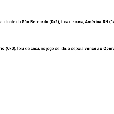
as
: diante do
São Bernardo (0x2),
fora de casa,
América-RN (1
io (0x0)
, fora de casa, no jogo de ida, e depois
venceu o Operá