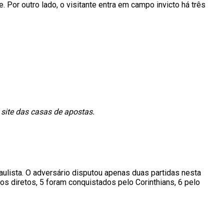
Por outro lado, o visitante entra em campo invicto há três
site das casas de apostas.
ulista. O adversário disputou apenas duas partidas nesta
os diretos, 5 foram conquistados pelo Corinthians, 6 pelo