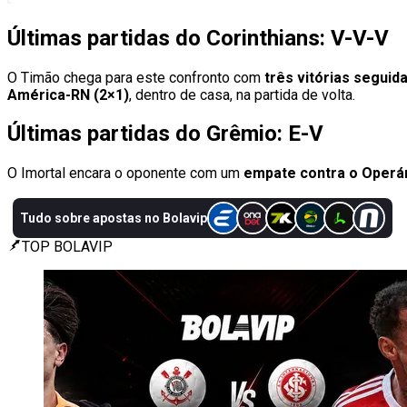
Últimas partidas do Corinthians: V-V-V
O Timão chega para este confronto com
três vitórias seguid
América-RN (2×1)
, dentro de casa, na partida de volta.
Últimas partidas do Grêmio: E-V
O Imortal encara o oponente com um
empate contra o Operár
TOP BOLAVIP