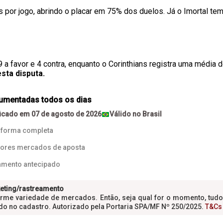
or jogo, abrindo o placar em 75% dos duelos. Já o Imortal tem 3
 favor e 4 contra, enquanto o Corinthians registra uma média de 
sta disputa.