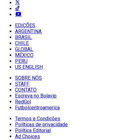
EDIÇÕES
ARGENTINA
BRASIL
CHILE
GLOBAL
MÉXICO
PERU
US ENGLISH
SOBRE NÓS
STAFF
CONTATO
Escreva no Bolavip
RedGol
Futbolcentroamerica
Termos e Condições
Políticas de privacidade
Política Editorial
Ad Choices