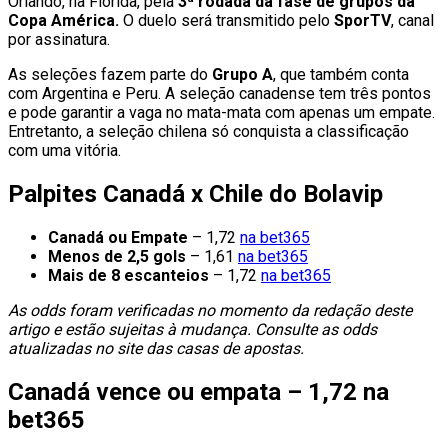
Orlando, na Flórida, pela
3ª rodada da fase de grupos da
Copa América.
O duelo será transmitido pelo
SporTV
, canal
por assinatura.
As seleções fazem parte do
Grupo A
, que também conta
com Argentina e Peru. A seleção canadense tem três pontos
e pode garantir a vaga no mata-mata com apenas um empate.
Entretanto, a seleção chilena só conquista a classificação
com uma vitória.
Palpites Canadá x Chile do Bolavip
Canadá ou Empate
– 1,72
na bet365
Menos de 2,5 gols
– 1,61
na bet365
Mais de 8 escanteios
– 1,72
na bet365
As odds foram verificadas no momento da redação deste
artigo e estão sujeitas à mudança. Consulte as odds
atualizadas no site das casas de apostas.
Canadá vence ou empata – 1,72 na
bet365