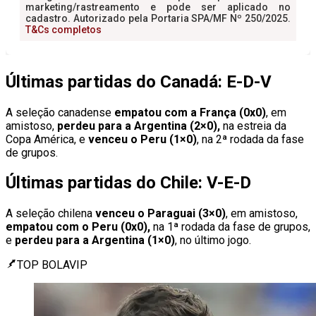
Últimas partidas do Canadá: E-D-V
A seleção canadense
empatou com a França (0x0)
, em
amistoso,
perdeu para a Argentina (2×0),
na estreia da
Copa América, e
venceu o Peru (1×0)
, na 2ª rodada da fase
de grupos.
Últimas partidas do Chile: V-E-D
A seleção chilena
venceu o Paraguai (3×0)
, em amistoso,
empatou com o Peru (0x0),
na 1ª rodada da fase de grupos,
e
perdeu para a Argentina (1×0)
, no último jogo.
TOP BOLAVIP