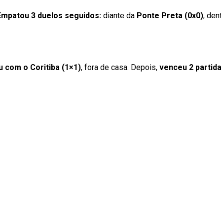
Empatou 3 duelos seguidos:
diante da
Ponte Preta (0x0)
, den
 com o Coritiba (1×1)
, fora de casa. Depois,
venceu 2 partid