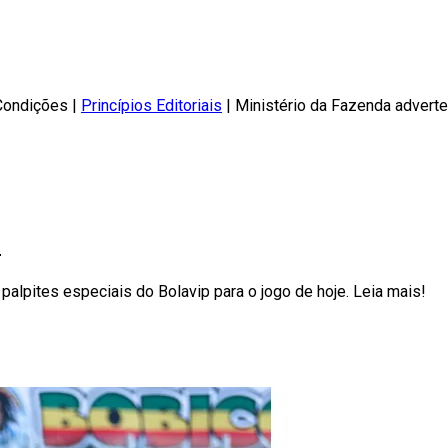
Condições |
Princípios Editoriais
| Ministério da Fazenda adverte
4
palpites especiais do Bolavip para o jogo de hoje. Leia mais!