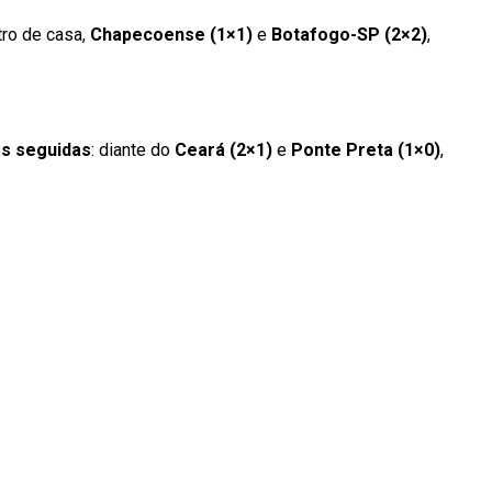
tro de casa,
Chapecoense (1×1)
e
Botafogo-SP (2×2)
,
as seguidas
: diante do
Ceará (2×1)
e
Ponte Preta (1×0)
,