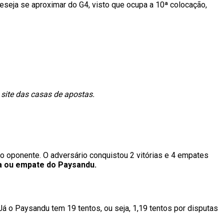
deseja se aproximar do G4, visto que ocupa a 10ª colocação,
site das casas de apostas.
o oponente. O adversário conquistou 2 vitórias e 4 empates
ia ou empate do Paysandu.
 o Paysandu tem 19 tentos, ou seja, 1,19 tentos por disputas