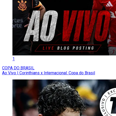
1
COPA DO BRASIL
Ao Vivo | Corinthians x Internacional: Copa do Brasil