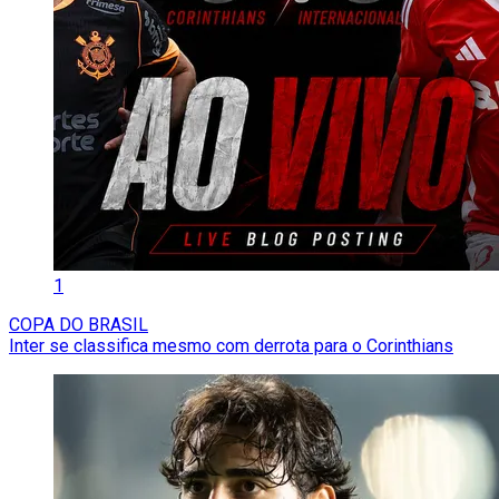
1
COPA DO BRASIL
Inter se classifica mesmo com derrota para o Corinthians