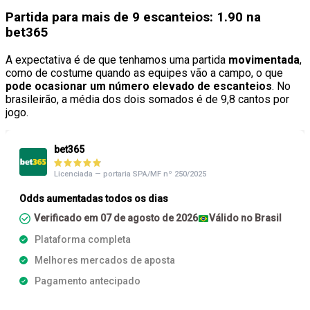
Partida para mais de 9 escanteios: 1.90 na
bet365
A expectativa é de que tenhamos uma partida
movimentada
,
como de costume quando as equipes vão a campo, o que
pode ocasionar um número elevado de escanteios
. No
brasileirão, a média dos dois somados é de 9,8 cantos por
jogo.