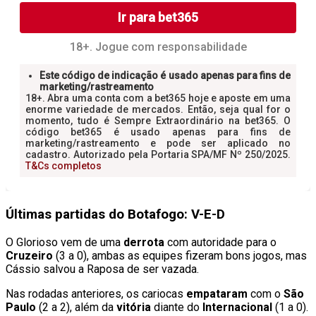
Últimas partidas do Botafogo: V-E-D
O Glorioso vem de uma
derrota
com autoridade para o
Cruzeiro
(3 a 0), ambas as equipes fizeram bons jogos, mas
Cássio salvou a Raposa de ser vazada.
Nas rodadas anteriores, os cariocas
empataram
com o
São
Paulo
(2 a 2), além da
vitória
diante do
Internacional
(1 a 0).