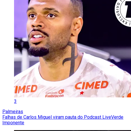
3
Palmeiras
Falhas de Carlos Miguel viram pauta do Podcast LiveVerde
Imponente