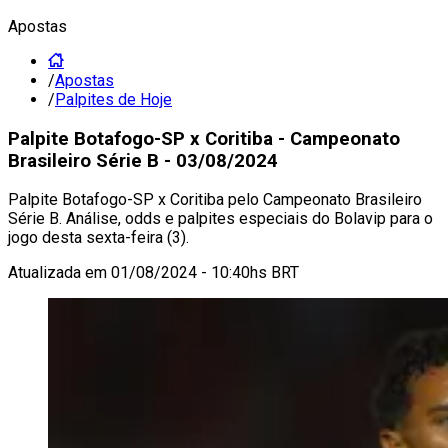
Apostas
/
Apostas
/
Palpites de Hoje
Palpite Botafogo-SP x Coritiba - Campeonato
Brasileiro Série B - 03/08/2024
Palpite Botafogo-SP x Coritiba pelo Campeonato Brasileiro
Série B. Análise, odds e palpites especiais do Bolavip para o
jogo desta sexta-feira (3).
Atualizada em
01/08/2024 - 10:40hs BRT