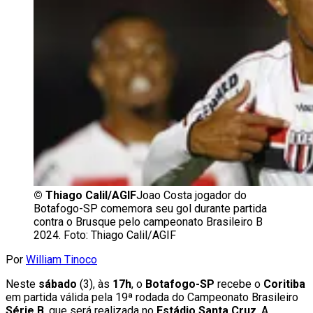
©
Thiago Calil/AGIF
Joao Costa jogador do
Botafogo-SP comemora seu gol durante partida
contra o Brusque pelo campeonato Brasileiro B
2024. Foto: Thiago Calil/AGIF
Por
William Tinoco
Neste
sábado
(3), às
17h
, o
Botafogo-SP
recebe o
Coritiba
em partida válida pela 19ª rodada do Campeonato Brasileiro
Série B
, que será realizada no
Estádio Santa Cruz
. A