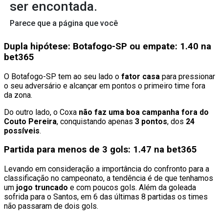
Dupla hipótese: Botafogo-SP ou empate: 1.40 na
bet365
O Botafogo-SP tem ao seu lado o
fator casa
para pressionar
o seu adversário e alcançar em pontos o primeiro time fora
da zona.
Do outro lado, o Coxa
não faz uma boa campanha fora do
Couto Pereira
, conquistando apenas
3 pontos
, dos
24
possíveis
.
Partida para menos de 3 gols: 1.47 na bet365
Levando em consideração a importância do confronto para a
classificação no campeonato, a tendência é de que tenhamos
um
jogo truncado
e com poucos gols. Além da goleada
sofrida para o Santos, em 6 das últimas 8 partidas os times
não passaram de dois gols.