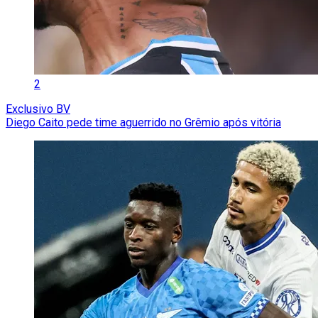
2
Exclusivo BV
Diego Caito pede time aguerrido no Grêmio após vitória