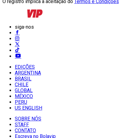
O registro implica a aceitação do
Termos e Condições
siga-nos
EDIÇÕES
ARGENTINA
BRASIL
CHILE
GLOBAL
MÉXICO
PERU
US ENGLISH
SOBRE NÓS
STAFF
CONTATO
Escreva no Bolavip