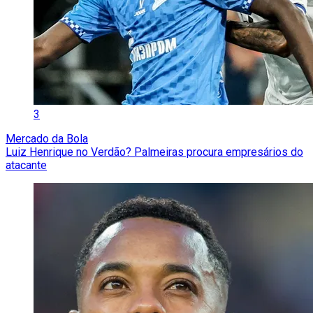
3
Mercado da Bola
Luiz Henrique no Verdão? Palmeiras procura empresários do
atacante