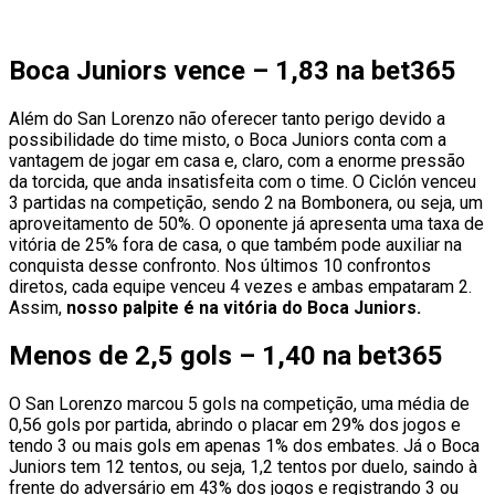
Boca Juniors vence – 1,83 na bet365
Além do San Lorenzo não oferecer tanto perigo devido a
possibilidade do time misto, o Boca Juniors conta com a
vantagem de jogar em casa e, claro, com a enorme pressão
da torcida, que anda insatisfeita com o time. O Ciclón venceu
3 partidas na competição, sendo 2 na Bombonera, ou seja, um
aproveitamento de 50%. O oponente já apresenta uma taxa de
vitória de 25% fora de casa, o que também pode auxiliar na
conquista desse confronto. Nos últimos 10 confrontos
diretos, cada equipe venceu 4 vezes e ambas empataram 2.
Assim,
nosso palpite é na vitória do Boca Juniors.
Menos de 2,5 gols – 1,40 na bet365
O San Lorenzo marcou 5 gols na competição, uma média de
0,56 gols por partida, abrindo o placar em 29% dos jogos e
tendo 3 ou mais gols em apenas 1% dos embates. Já o Boca
Juniors tem 12 tentos, ou seja, 1,2 tentos por duelo, saindo à
frente do adversário em 43% dos jogos e registrando 3 ou