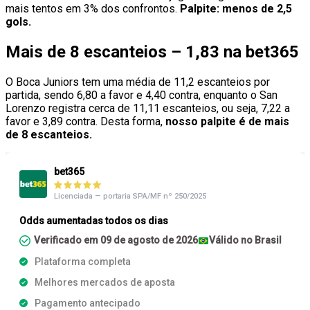
mais tentos em 3% dos confrontos.
Palpite: menos de 2,5
gols.
Mais de 8 escanteios – 1,83 na bet365
O Boca Juniors tem uma média de 11,2 escanteios por
partida, sendo 6,80 a favor e 4,40 contra, enquanto o San
Lorenzo registra cerca de 11,11 escanteios, ou seja, 7,22 a
favor e 3,89 contra. Desta forma,
nosso palpite é de mais
de 8 escanteios.