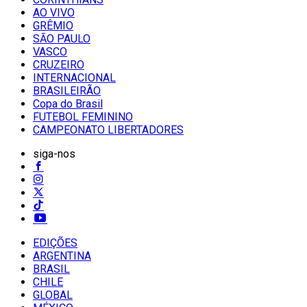
AO VIVO
GRÊMIO
SĀO PAULO
VASCO
CRUZEIRO
INTERNACIONAL
BRASILEIRÃO
Copa do Brasil
FUTEBOL FEMININO
CAMPEONATO LIBERTADORES
siga-nos
EDIÇÕES
ARGENTINA
BRASIL
CHILE
GLOBAL