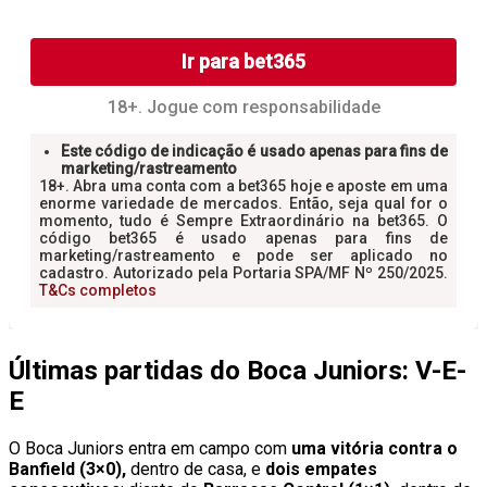
Últimas partidas do Boca Juniors: V-E-
E
O Boca Juniors entra em campo com
uma vitória contra o
Banfield (3×0),
dentro de casa, e
dois empates