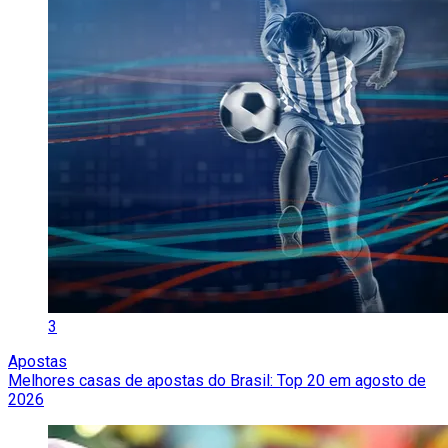
3
Apostas
Melhores casas de apostas do Brasil: Top 20 em agosto de
2026