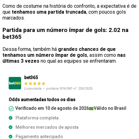
Como de costume na história do confronto, a expectativa é de
que
tenhamos uma partida truncada
, com poucos gols
marcados.
Partida para um número ímpar de gols: 2.02 na
bet365
Dessa forma, também há
grandes chances de que
tenhamos um número ímpar de gols
, assim como
nas
últimas 3 vezes
no qual as equipes se enfrentaram.