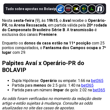
Nesta
sexta-feira
(9), às
19h15
, o
Avaí
recebe o
Operário-
PR
, na
Arena Ressacada
, em partida válida pela
20ª rodada
do Campeonato Brasileiro Série B
. A
transmissão
é
exclusiva dos canais
Premiere
.
Enquanto os
donos da casa estão na 11ª posição
com 25
pontos conquistados, o
Fantasma dos Campos ocupa o 7º
lugar
com 29.
Palpites Avaí x Operário-PR do
BOLAVIP
Dupla Hipótese:
Operário
ou empate: 1.66 na
bet365
Partida para
menos
de 2.5 gols: 1.40 na
bet365
Partida para um número
ímpar
de gols: 2.02 na
bet365
As odds foram verificadas no momento da redação deste
artigo e estão sujeitas à mudança. Consulte as odds
atualizadas no site das casas de apostas.