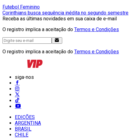
Futebol Feminino
Corinthians busca sequência inédita no segundo semestre
Receba as últimas novidades em sua caixa de e-mail
O registro implica a aceitação do
Termos e Condições
O registro implica a aceitação do
Termos e Condições
siga-nos
EDIÇÕES
ARGENTINA
BRASIL
CHILE