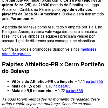
O
Athletico-PR
mede forças com o
Cerro Porteño
nesta
quinta-feira (25)
, às
21h30
(horário de Brasília), na Ligga
Arena, em Curitiba, no Paraná, pelo j
ogo de volta dos
playoffs da Copa Sul-Americana.
O duelo será transmitido
pelo
Paramount+.
A partida de ida teve como resultado o empate por 1 a 1, no
Paraguai. Assim, a vitória vale vaga direta para a próxima
fase. Inclusive, ambas as equipes precisam vencer por
apenas 1 gol de diferença para conseguir se classificar.
Confira as odds e promoções disponíveis nos
melhores
sites de apostas
.
Palpites Athletico-PR x Cerro Portteño
do Bolavip
Vitória do Athletico-PR ou Empate
– 1,11
na bet365
Mais de 1,5 gols
– 1,36
na bet365
Mais de 9,5 escanteios
– 1,72
na bet365
As odds foram verificadas no momento da redação deste
artigo e estão sujeitas à mudança. Consulte as odds