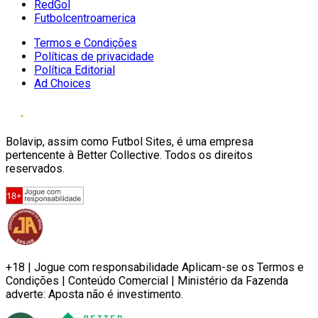
RedGol
Futbolcentroamerica
Termos e Condições
Políticas de privacidade
Política Editorial
Ad Choices
Bolavip, assim como Futbol Sites, é uma empresa
pertencente à Better Collective. Todos os direitos
reservados.
+18 | Jogue com responsabilidade Aplicam-se os Termos e
Condições | Conteúdo Comercial | Ministério da Fazenda
adverte: Aposta não é investimento.