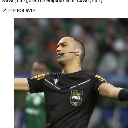
Nova
(1 a 2), além de
empatar
com o
Avaí
(1 a 1).
TOP BOLAVIP