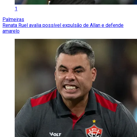
1
Palmeiras
Renata Ruel avalia possível expulsão de Allan e defende
amarelo