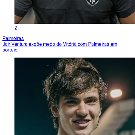
2
Palmeiras
Jair Ventura expõe medo do Vitória com Palmeiras em
sorteio