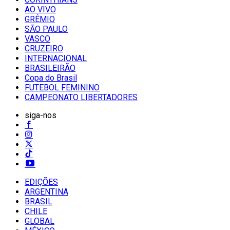
AO VIVO
GRÊMIO
SĀO PAULO
VASCO
CRUZEIRO
INTERNACIONAL
BRASILEIRÃO
Copa do Brasil
FUTEBOL FEMININO
CAMPEONATO LIBERTADORES
siga-nos
EDIÇÕES
ARGENTINA
BRASIL
CHILE
GLOBAL