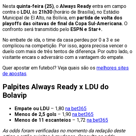
Nesta
quinta-feira (25)
, o
Always Ready
entra em campo
contra o
LDU
, às
21h30
(horário de Brasília), no Estádio
Municipal de El Alto, na Bolívia, em
partida de volta dos
playoffs das oitavas de final da Copa Sul-Americana.
O
confronto será transmitido pelo
ESPN e Star+.
No embate de ida, o time da casa perdeu por 0 a 3 e se
complicou na competição. Por isso, agora precisa vencer o
duelo com mais de três tentos de diferença. Por outro lado, o
visitante encara o adversário com a vantagem do empate.
Quer apostar em futebol? Veja quais são os
melhores sites
de apostas
.
Palpites Always Ready x LDU do
Bolavip
Empate ou LDU
– 1,80
na bet365
Menos de 2,5 gols
– 1,90
na bet365
Menos de 11 escanteios
– 1,72
na bet365
As odds foram verificadas no momento da redação deste