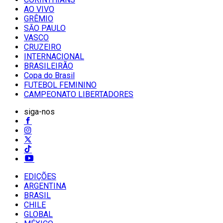
AO VIVO
GRÊMIO
SĀO PAULO
VASCO
CRUZEIRO
INTERNACIONAL
BRASILEIRÃO
Copa do Brasil
FUTEBOL FEMININO
CAMPEONATO LIBERTADORES
siga-nos
EDIÇÕES
ARGENTINA
BRASIL
CHILE
GLOBAL