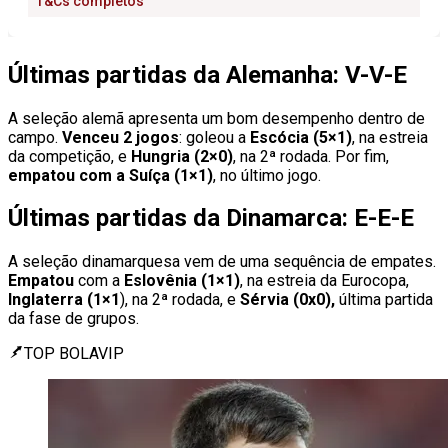
Últimas partidas da Alemanha: V-V-E
A seleção alemã apresenta um bom desempenho dentro de
campo.
Venceu 2 jogos
: goleou a
Escócia (5×1)
, na estreia
da competição, e
Hungria (2×0)
, na 2ª rodada. Por fim,
empatou com a Suíça (1×1)
, no último jogo.
Últimas partidas da Dinamarca: E-E-E
A seleção dinamarquesa vem de uma sequência de empates.
Empatou
com a
Eslovênia (1×1)
, na estreia da Eurocopa,
Inglaterra (1×1
), na 2ª rodada, e
Sérvia (0x0),
última partida
da fase de grupos.
TOP BOLAVIP