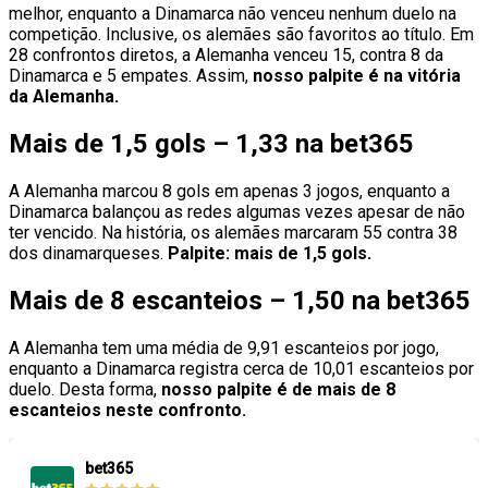
melhor, enquanto a Dinamarca não venceu nenhum duelo na
competição. Inclusive, os alemães são favoritos ao título. Em
28 confrontos diretos, a Alemanha venceu 15, contra 8 da
Dinamarca e 5 empates. Assim,
nosso palpite é na vitória
da Alemanha.
Mais de 1,5 gols – 1,33 na bet365
A Alemanha marcou 8 gols em apenas 3 jogos, enquanto a
Dinamarca balançou as redes algumas vezes apesar de não
ter vencido. Na história, os alemães marcaram 55 contra 38
dos dinamarqueses.
Palpite: mais de 1,5 gols.
Mais de 8 escanteios – 1,50 na bet365
A Alemanha tem uma média de 9,91 escanteios por jogo,
enquanto a Dinamarca registra cerca de 10,01 escanteios por
duelo. Desta forma,
nosso palpite é de mais de 8
escanteios neste confronto.