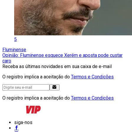
5
Fluminense
Opinião: Fluminense esquece Xerém e aposta pode custar
caro
Receba as últimas novidades em sua caixa de e-mail
O registro implica a aceitação do
Termos e Condições
O registro implica a aceitação do
Termos e Condições
siga-nos