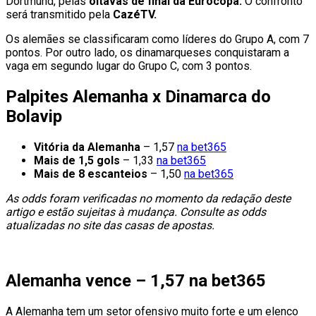
Dortmund, pelas
oitavas de final da Eurocopa.
O confronto
será transmitido pela
CazéTV.
Os alemães se classificaram como líderes do Grupo A, com 7
pontos. Por outro lado, os dinamarqueses conquistaram a
vaga em segundo lugar do Grupo C, com 3 pontos.
Palpites Alemanha x Dinamarca do
Bolavip
Vitória da Alemanha
– 1,57
na bet365
Mais de 1,5 gols
– 1,33
na bet365
Mais de 8 escanteios
– 1,50
na bet365
As odds foram verificadas no momento da redação deste
artigo e estão sujeitas à mudança. Consulte as odds
atualizadas no site das casas de apostas.
Alemanha vence – 1,57 na bet365
A Alemanha tem um setor ofensivo muito forte e um elenco