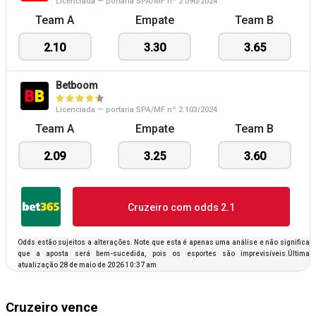
Cruzeiro vence