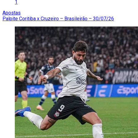
1
Apostas
Palpite Coritiba x Cruzeiro – Brasileirão – 30/07/26