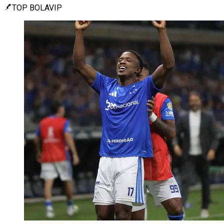
TOP BOLAVIP