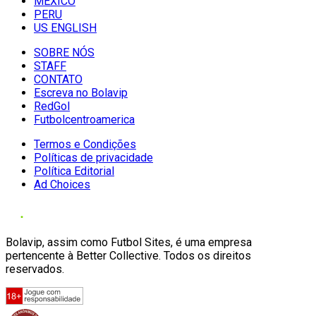
MÉXICO
PERU
US ENGLISH
SOBRE NÓS
STAFF
CONTATO
Escreva no Bolavip
RedGol
Futbolcentroamerica
Termos e Condições
Políticas de privacidade
Política Editorial
Ad Choices
Bolavip, assim como Futbol Sites, é uma empresa
pertencente à Better Collective. Todos os direitos
reservados.