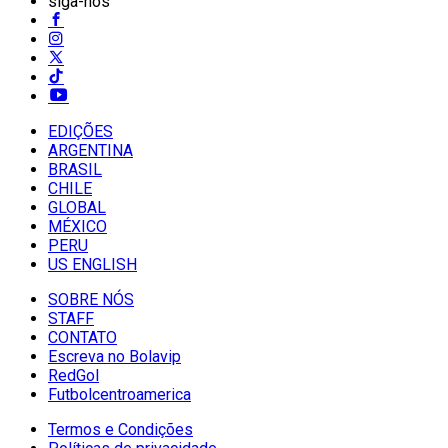
siga-nos
EDIÇÕES
ARGENTINA
BRASIL
CHILE
GLOBAL
MÉXICO
PERU
US ENGLISH
SOBRE NÓS
STAFF
CONTATO
Escreva no Bolavip
RedGol
Futbolcentroamerica
Termos e Condições