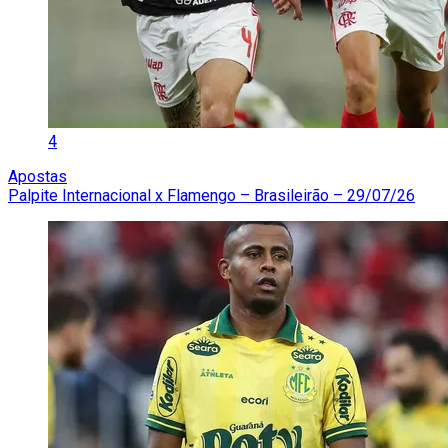
4
Apostas
Palpite Internacional x Flamengo – Brasileirão – 29/07/26