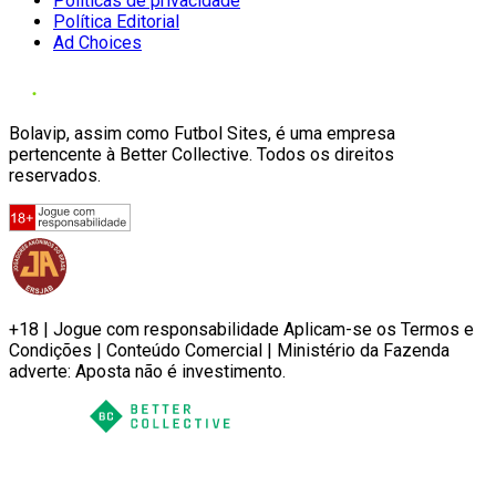
Políticas de privacidade
Política Editorial
Ad Choices
Bolavip, assim como Futbol Sites, é uma empresa
pertencente à Better Collective. Todos os direitos
reservados.
+18 | Jogue com responsabilidade Aplicam-se os Termos e
Condições | Conteúdo Comercial | Ministério da Fazenda
adverte: Aposta não é investimento.