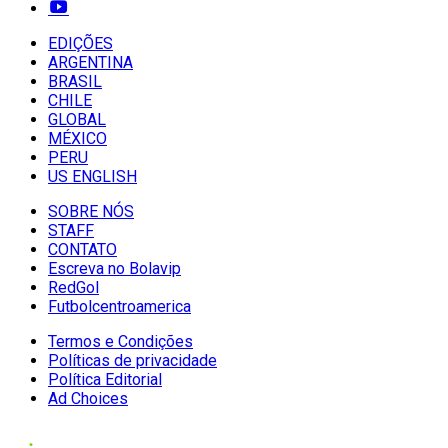
EDIÇÕES
ARGENTINA
BRASIL
CHILE
GLOBAL
MÉXICO
PERU
US ENGLISH
SOBRE NÓS
STAFF
CONTATO
Escreva no Bolavip
RedGol
Futbolcentroamerica
Termos e Condições
Políticas de privacidade
Política Editorial
Ad Choices