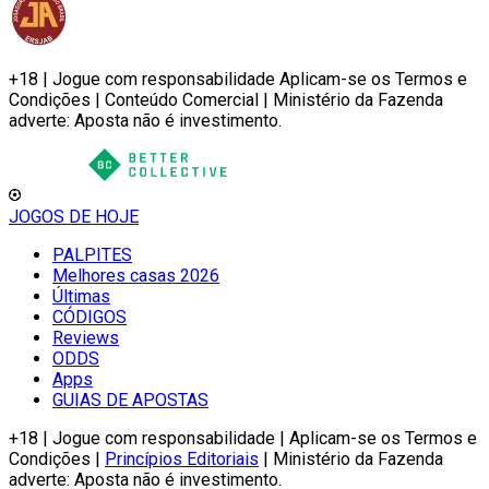
+18 | Jogue com responsabilidade Aplicam-se os Termos e
Condições | Conteúdo Comercial | Ministério da Fazenda
adverte: Aposta não é investimento.
JOGOS DE HOJE
PALPITES
Melhores casas 2026
Últimas
CÓDIGOS
Reviews
ODDS
Apps
GUIAS DE APOSTAS
+18 | Jogue com responsabilidade | Aplicam-se os Termos e
Condições |
Princípios Editoriais
| Ministério da Fazenda
adverte: Aposta não é investimento.