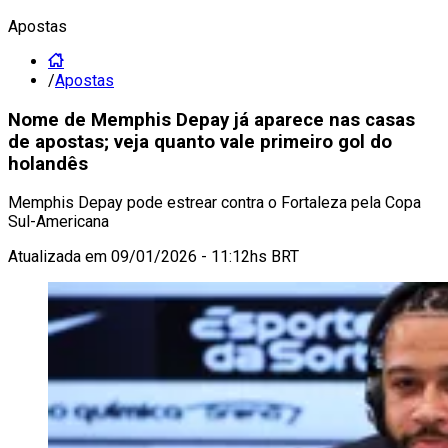
Apostas
/
Apostas
Nome de Memphis Depay já aparece nas casas
de apostas; veja quanto vale primeiro gol do
holandês
Memphis Depay pode estrear contra o Fortaleza pela Copa
Sul-Americana
Atualizada em
09/01/2026 - 11:12hs BRT