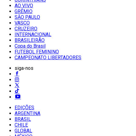
AO VIVO
GRÊMIO
SĀO PAULO
VASCO
CRUZEIRO
INTERNACIONAL
BRASILEIRÃO
Copa do Brasil
FUTEBOL FEMININO
CAMPEONATO LIBERTADORES
siga-nos
EDIÇÕES
ARGENTINA
BRASIL
CHILE
GLOBAL