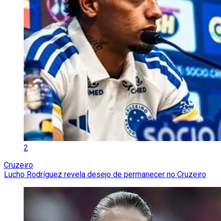
2
Cruzeiro
Lucho Rodríguez revela desejo de permanecer no Cruzeiro