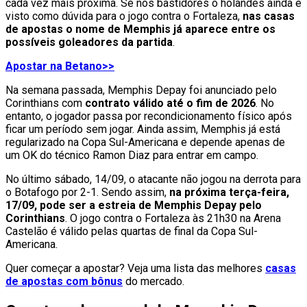
cada vez mais próxima. Se nos bastidores o holandês ainda é
visto como dúvida para o jogo contra o Fortaleza,
nas casas
de apostas o nome de Memphis já aparece entre os
possíveis goleadores da partida
.
Apostar na Betano>>
Na semana passada, Memphis Depay foi anunciado pelo
Corinthians com
contrato válido até o fim de 2026
. No
entanto, o jogador passa por recondicionamento físico após
ficar um período sem jogar. Ainda assim, Memphis já está
regularizado na Copa Sul-Americana e depende apenas de
um OK do técnico Ramon Diaz para entrar em campo.
No último sábado, 14/09, o atacante não jogou na derrota para
o Botafogo por 2-1. Sendo assim,
na próxima terça-feira,
17/09, pode ser a estreia de Memphis Depay pelo
Corinthians
. O jogo contra o Fortaleza às 21h30 na Arena
Castelão é válido pelas quartas de final da Copa Sul-
Americana.
Quer começar a apostar? Veja uma lista das melhores
casas
de apostas com bônus
do mercado.