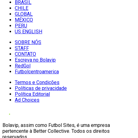
BRASIL
CHILE
GLOBAL
MÉXICO
PERU
US ENGLISH
SOBRE NÓS
STAFF
CONTATO
Escreva no Bolavip
RedGol
Futbolcentroamerica
Termos e Condições
Políticas de privacidade
Política Editorial
Ad Choices
Bolavip, assim como Futbol Sites, é uma empresa
pertencente à Better Collective. Todos os direitos
reservados.