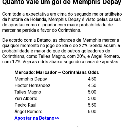
Quanto vale um gol de Memphis Depay
Com toda a expectativa em cima do segundo maior artilheiro
da história da Holanda, Memphis Depay é visto pelas casas
de apostas como o jogador com maior probabilidade de
marcar na partida a favor do Corinthians.
De acordo com a Betano, as chances de Memphis marcar a
qualquer momento no jogo de ida é de 22%. Sendo assim, a
probabilidade é maior do que de outros goleadores do
Corinthians, como Talles Magno, com 20%, e Ángel Romero,
com 17%. Veja as odds abaixo segundo a casa de apostas:
Mercado: Marcador – Corinthians
Odds
Memphis Depay
4.50
Hector Hernandez
4.50
Talles Magno
5.00
Yuri Alberto
5.00
Pedro Raul
5.50
Ángel Romero
6.00
Apostar na Betano>>