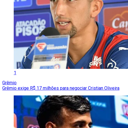
1
Grêmio
Grêmio exige R$ 17 milhões para negociar Cristian Oliveira