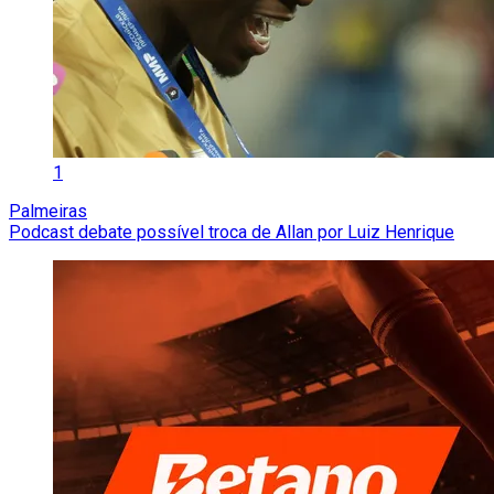
1
Palmeiras
Podcast debate possível troca de Allan por Luiz Henrique