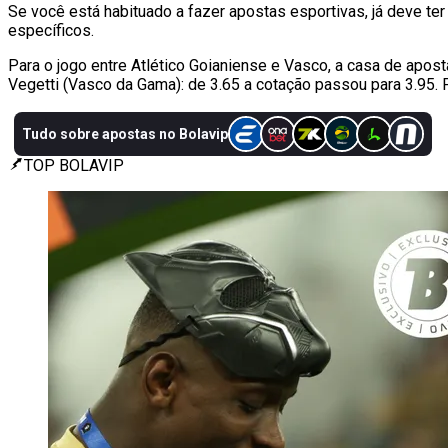
Se você está habituado a fazer apostas esportivas, já deve 
específicos.
Para o jogo entre Atlético Goianiense e Vasco, a casa de apos
Vegetti (Vasco da Gama): de 3.65 a cotação passou para 3.95. 
TOP BOLAVIP