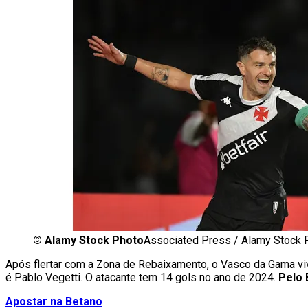
©
Alamy Stock Photo
Associated Press / Alamy Stock Ph
Após flertar com a Zona de Rebaixamento, o Vasco da Gama v
é Pablo Vegetti. O atacante tem 14 gols no ano de 2024.
Pelo 
Apostar na Betano